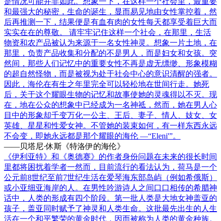
是情况可能并非如此。想象一下，在这样一个社会里，最重要
和最强大的秘密，生命的诞生，显而易见地由女性掌控着，然
后再推测一下，结果便是有血有肉的女性每天都享受着巨大而
实实在在的尊敬。 请牢牢记住这样一个社会，在那里，生活
物资和农产品被认为来源于一名女性神灵。想象一片土地，在
那里，负责产品收集和分配的不是男人，而是妇女和女孩。突
然间，那些人们记忆中的重要女性不再是虚无缥缈、形象模糊
的超自然怪物，而是被视为处于社会中心的意识清醒的强者。
因此，海伦在有生之年里完全可以轻松地在世间行走。她死
后，关于这个耀眼生物的记忆和故事使她的灵魂得以不灭。现
在，地在公众的想象中已经成为一名神祗，然而，她在男人心
目中的形象却千变万化一公主、王后、妻子、情人、妓女、女
英雄、星星和性爱女神。不管她的装束如何，有一样东西永远
不会变，即她永远都是那个耀眼的海伦 —“Eleni'”。
——贝塔尼·休斯《特洛伊的海伦》
《伊利亚特》和《奥德赛》的作者身份问题在未来的很长时间
里都将困扰着学者一然而，目前流行的看法认为，荷马是一个
公元前8世纪至前7世纪生活在爱琴海东部岛屿（例如希俄斯）
或小亚细亚海岸的人。在男性吟游诗人之间口口相传的希腊神
话中，人类的形成有四个阶段。第一批人类是大地女神盖亚的
孩子，盖亚同时赋予了神灵和人类生命。这批最先出生的人生
活在一个和平繁荣的黄金时代，因而被称为人类的黄金种族。