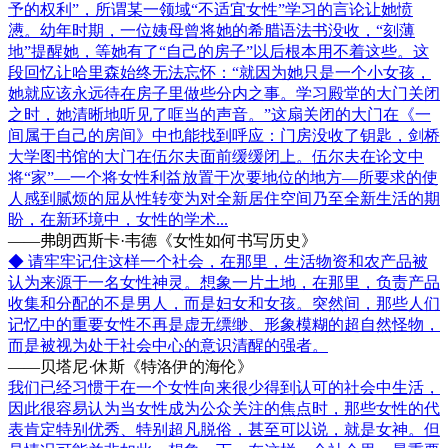
予的权利”，所谓某一领域“不适宜女性”学习的言论让她愤
懑。幼年时期，一位姨母曾将她的希腊语法书没收，“刻薄
地”提醒她，等她有了“自己的房子”以后根本用不着这些。这
段回忆让哈里森始终无法忘怀：“就因为她只是一个小女孩，
她就应该永远待在房子里做些分内之事。学习殿堂的大门关闭
之时，她清晰地听见了哐当的声音。”这扇关闭的大门在《一
间属于自己的房间》中也能找到呼应：门房没收了钥匙，剑桥
大学图书馆的大门在伍尔夫面前缓缓闭上。伍尔夫在论文中
将“家”—一个将女性利益放置于次要地位的地方—所要求的使
人感到腻烦的屈从性转变为对全新居住空间乃至全新生活的期
盼，在新环境中，女性的学术...
——弗朗西斯卡·韦德《女性如何书写历史》
◆ 请牢牢记住这样一个社会，在那里，生活物资和农产品被
认为来源于一名女性神灵。想象一片土地，在那里，负责产品
收集和分配的不是男人，而是妇女和女孩。突然间，那些人们
记忆中的重要女性不再是虚无缥缈、形象模糊的超自然怪物，
而是被视为处于社会中心的意识清醒的强者。
——贝塔尼·休斯《特洛伊的海伦》
我们已经习惯于在一个女性向来很少得到认可的社会中生活，
因此很容易认为当女性成为公众关注的焦点时，那些女性的代
表肯定特别优秀、特别超凡脱俗，甚至可以说，就是女神。但