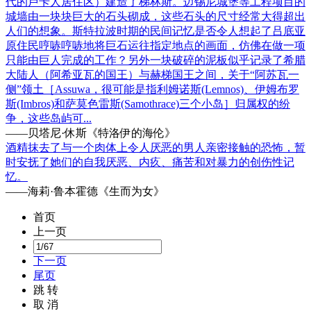
代的卢卡人居住区）建造了梯林斯。迈锡尼城堡等工程项目的
城墙由一块块巨大的石头砌成，这些石头的尺寸经常大得超出
人们的想象。斯特拉波时期的民间记忆是否令人想起了吕底亚
原住民哼哧哼哧地将巨石运往指定地点的画面，仿佛在做一项
只能由巨人完成的工作？另外一块破碎的泥板似乎记录了希腊
大陆人（阿希亚瓦的国王）与赫梯国王之间，关于“阿苏瓦一
侧”领土［Assuwa，很可能是指利姆诺斯(Lemnos)、伊姆布罗
斯(Imbros)和萨莫色雷斯(Samothrace)三个小岛］归属权的纷
争，这些岛屿可...
——贝塔尼·休斯《特洛伊的海伦》
酒精抹去了与一个肉体上令人厌恶的男人亲密接触的恐怖，暂
时安抚了她们的自我厌恶、内疚、痛苦和对暴力的创伤性记
忆。
——海莉·鲁本霍德《生而为女》
首页
上一页
下一页
尾页
跳 转
取 消