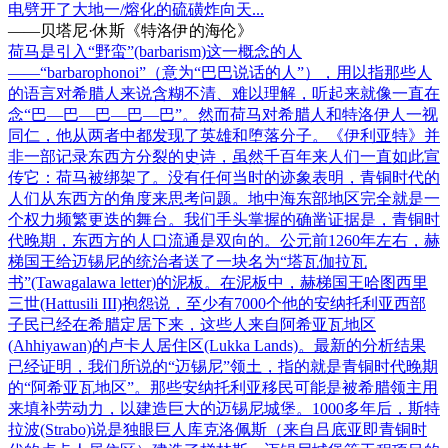
电劈开了大地一/熔化的硫磺炸向天...
——贝塔尼·休斯《特洛伊的海伦》
荷马是引入“野蛮”(barbarism)这一概念的人
——“barbarophonoi”（意为“巴巴说话的人”），用以指那些人
的语言对希腊人来说含糊不清、难以理解，听起来就像一直在
念“巴—巴—巴—巴—巴”。然而荷马对希腊人和特洛伊人一视
同仁，他从两者中都发现了英雄和堕落分子。《伊利亚特》并
非一部记录东西方分裂的史诗，虽然千百年来人们一直如此宣
传它：荷马被绑架了。没有任何当时的迹象表明，青铜时代的
人们从东西方的角度来思考问题。地中海东部地区完全就是一
个权力频繁更迭的舞台。我们手头掌握的确凿证据是，青铜时
代晚期，东西方的人口流通是双向的。公元前1260年左右，赫
梯国王给迈锡尼的统治者送了一块名为“塔瓦伽拉瓦
书”(Tawagalawa letter)的泥板。在泥板中，赫梯国王哈图西里
三世(Hattusili III)抱怨说，至少有7000个他的安纳托利亚西部
子民已经在希腊定居下来，这些人来自阿希亚瓦地区
(Ahhiyawan)的卢卡人居住区(Lukka Lands)。最新的分析结果
已经证明，我们所说的“迈锡尼”领土，指的就是青铜时代晚期
的“阿希亚瓦地区”。那些安纳托利亚移民可能是被希腊领主用
来填补劳动力，以建造巨大的迈锡尼城堡。1000多年后，斯特
拉波(Strabo)说是独眼巨人库克洛佩斯（来自吕底亚即青铜时