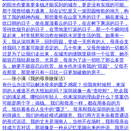
的阳光也要靠更多钱才能买到的城市，更是没有实现的可能。
那个我曾经极力逃离，却在记忆里又一派田园牧歌的地方，构
筑了我的精神内核。那些童年在山里飞奔的日子，躺在麦垛上
吹口哨的日子，坐在屋顶看云的日子，在古树下乘凉的日子，
等待炊烟升起的日子，在雪地里打滚的日子…那一个个瞬间绵
延起来，时常抚慰和治愈在钢筋水泥里生活的我。如果有一
天，我从深圳离开，回到田园，变成一无所有的人，母亲会支
持我吗？答案可能是否定的。几十年来，父母所做的一切都不
过是为了让我们走出来，在城市的缝隙里获得一个位置。她不
能容忍我轻易放弃。尤其是，母亲为了这一切吃了那么多苦
头，她更不能容忍白吃苦。故乡也并没有我的“田园”，父母不
在那里，那里便只有一日比一日更加破败的房子。
——张小满《我的母亲做保洁》
有什么办法可以解决母亲的匮乏感呢？ 但我有时候想，来深
圳的人难道不也大抵如此吗？深圳就像一条“贪吃蛇”，吃走我
们的满足感。哪怕问年轻人，你来深圳的理由是什么？答案仍
可能是两个字：搞钱。 我们和母亲一样，都在用各自的方
式，抵抗着各自人生中的“匮乏”。 母亲和我在深圳的生活累
积得越久，我们的相处模式越随意。我们用方言夹杂着普通话
的形式说话。我的丈夫是湖南人，当他不在场时，我和母亲会
转成方言对话，那就像是一种从记忆里蹦出来的外语。我意识