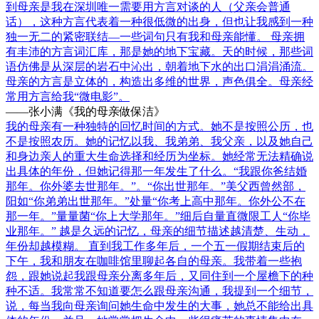
到母亲是我在深圳唯一需要用方言对谈的人（父亲会普通
话），这种方言代表着一种很低微的出身，但也让我感到一种
独一无二的紧密联结—一些词句只有我和母亲能懂。 母亲拥
有丰沛的方言词汇库，那是她的地下宝藏。天的时候，那些词
语仿佛是从深层的岩石中沁出，朝着地下水的出口涓涓涌流。
母亲的方言是立体的，构造出多维的世界，声色俱全。母亲经
常用方言给我“微电影”。
——张小满《我的母亲做保洁》
我的母亲有一种独特的回忆时间的方式。她不是按照公历，也
不是按照农历。她的记忆以我、我弟弟、我父亲，以及她自己
和身边亲人的重大生命选择和经历为坐标。她经常无法精确说
出具体的年份，但她记得那一年发生了什么。“我跟你爸结婚
那年。你外婆去世那年。”。“你出世那年。”美父西曾然部，
阳如“你弟弟出世那年。”处量“你考上高中那年。你外公不在
那一年。”量量菌“你上大学那年。”细后自量直微限工人“你毕
业那年。” 越是久远的记忆，母亲的细节描述越清楚、生动，
年份却越模糊。 直到我工作多年后，一个五一假期结束后的
下午，我和朋友在咖啡馆里聊起各自的母亲。我带着一些抱
怨，跟她说起我跟母亲分离多年后，又同住到一个屋檐下的种
种不适。我常常不知道要怎么跟母亲沟通，我提到一个细节，
说，每当我向母亲询问她生命中发生的大事，她总不能给出具