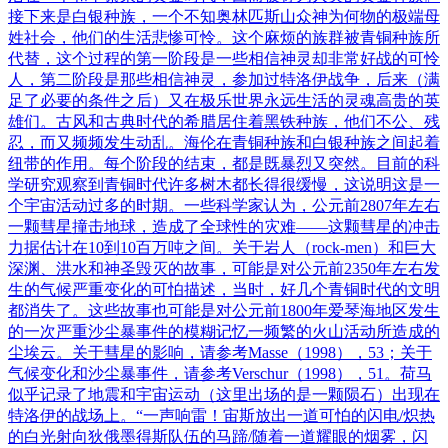
接下来是白银种族，一个不知奥林匹斯山众神为何物的极端母
姓社会，他们的生活悲惨可怜。这个麻烦的族群被青铜种族所
代替，这个过程的第一阶段是一些相信神灵却非常好战的可怜
人，第二阶段是那些相信神灵，参加过特洛伊战争，后来（满
足了必要的条件之后）又在极乐世界永远生活的灵魂高贵的英
雄们。古风和古典时代的希腊居住着黑铁种族，他们不公、残
忍，而又频频发生动乱。海伦在青铜种族和白银种族之间起着
纽带的作用。每个阶段的结束，都是既暴烈又突然。目前的科
学研究观察到青铜时代许多树木都长得很缓慢，这说明这是一
个宇宙活动过多的时期。一些科学家认为，公元前2807年左右
一颗彗星撞击地球，造成了全球性的灾难——这颗彗星的冲击
力据估计在10到10百万吨之间。关于岩人（rock-men）和巨大
深渊、洪水和神圣毁灭的故事，可能是对公元前2350年左右发
生的气候严重变化的可怕描述，当时，好几个青铜时代的文明
都消失了。这些故事也可能是对公元前1800年爱琴海地区发生
的一次严重沙尘暴事件的模糊记忆一频繁的火山活动所造成的
尘埃云。关于彗星的影响，请参考Masse（1998），53；关于
气候变化和沙尘暴事件，请参考Verschur（1998），51。荷马
似乎记录了地震和宇宙运动（这里出场的是一颗陨石）出现在
特洛伊的战场上。“一声响雷！宙斯放出一道可怕的闪电/炽热
的白光射向狄俄墨得斯队伍的马蹄/随着一道耀眼的烟雾，闪