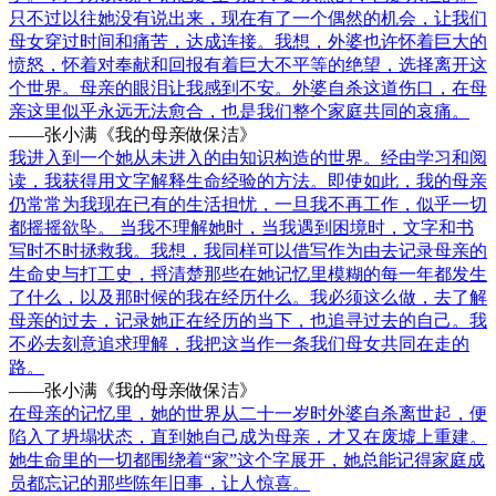
只不过以往她没有说出来，现在有了一个偶然的机会，让我们
母女穿过时间和痛苦，达成连接。我想，外婆也许怀着巨大的
愤怒，怀着对奉献和回报有着巨大不平等的绝望，选择离开这
个世界。母亲的眼泪让我感到不安。外婆自杀这道伤口，在母
亲这里似乎永远无法愈合，也是我们整个家庭共同的哀痛。
——张小满《我的母亲做保洁》
我进入到一个她从未进入的由知识构造的世界。经由学习和阅
读，我获得用文字解释生命经验的方法。即使如此，我的母亲
仍常常为我现在已有的生活担忧，一旦我不再工作，似乎一切
都摇摇欲坠。 当我不理解她时，当我遇到困境时，文字和书
写时不时拯救我。我想，我同样可以借写作为由去记录母亲的
生命史与打工史，捋清楚那些在她记忆里模糊的每一年都发生
了什么，以及那时候的我在经历什么。我必须这么做，去了解
母亲的过去，记录她正在经历的当下，也追寻过去的自己。我
不必去刻意追求理解，我把这当作一条我们母女共同在走的
路。
——张小满《我的母亲做保洁》
在母亲的记忆里，她的世界从二十一岁时外婆自杀离世起，便
陷入了坍塌状态，直到她自己成为母亲，才又在废墟上重建。
她生命里的一切都围绕着“家”这个字展开，她总能记得家庭成
员都忘记的那些陈年旧事，让人惊喜。