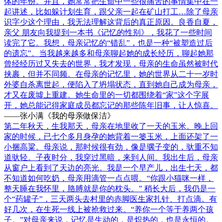
体的年份。并且，她常常把生命中一些很痛苦的事情集中在一
起讲述，比如躲计划生育，跟父亲一起在矿山打工…除了母亲
识字少这个理由，我无法理解这背后的真正原因。良香自夏，
亲父 朋友向我提到一本书《记忆的性别》，我花了一些时间
读完了它。我想，母亲记忆的“错乱”，也是一种“被塑造过后
的遗忘”。当我越来越多和母亲聊起她的成长经历，聊起她那
曾经经历过又失去的世界，我才发现，母亲的生命虽然被时代
挟裹，但并不同频。在母亲的记忆里，她的世界从二十一岁时
外婆自杀离世起，便陷入了坍塌状态，直到她自己成为母亲，
才又在废墟上重建。她生命里的一切都围绕着“家”这个字展
开，她总能记得家庭成员都忘记的那些陈年旧事，让人惊喜。
——张小满《我的母亲做保洁》
第二年秋天，生我那天，母亲在地里收了一天的玉米。晚上回
家的时候，已七个多月身孕的她背着一篓玉米，上面还架了一
小捆高粱。母亲说，那时候很有劲，像是骡子变的，驮重不知
道驮轻。子夜时分，我穿过黑暗，来到人间。我出生后，母亲
从窗户上看到了天边的亮光。我是一个早产儿，出生七天，都
不知道如何吃奶，母亲用滴管一点点喂。“你跟小猫咪一样，
整天睡在我怀里，胳膊就是你的枕头。” 稍长大后，我仍是一
个“药罐子”，三天两头去村里的赤脚医生家扎针、打点滴。有
好几次，在生死一线上被抢救过来。“养你一个等于养两个孩
子。”对母亲来说，记忆是生动的，是炽热的，也是永恒的。