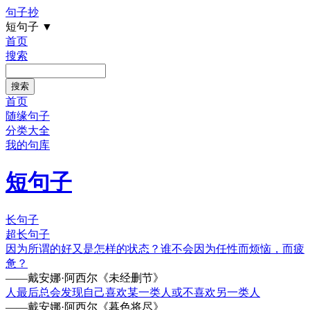
句子抄
短句子
▼
首页
搜索
首页
随缘句子
分类大全
我的句库
短句子
长句子
超长句子
因为所谓的好又是怎样的状态？谁不会因为任性而烦恼，而疲
惫？
——戴安娜·阿西尔《未经删节》
人最后总会发现自己喜欢某一类人或不喜欢另一类人
——戴安娜·阿西尔《暮色将尽》