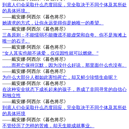
到底人们会采取什么态度回应，完全取决于不同个体及其所处
的具体环境。
——戴安娜·阿西尔《暮色将尽》
她请求的方式，让你永远觉得你是她唯一的希望。
——戴安娜·阿西尔《暮色将尽》
三条原则：不能懦弱不能撒谎不能虚荣和自夸。你不是海滩上
唯一的石子。
——戴安娜·阿西尔《暮色将尽》
“女人其实也能不谈爱，仅仅因性就可以燃烧。”
——戴安娜·阿西尔《暮色将尽》
……而死亡保持沉默，因为没什么好说，那里面什么也没有。
——戴安娜·阿西尔《暮色将尽》
为什么大部分人都如此害怕死亡，却又鲜少珍惜生命呢？
——戴安娜·阿西尔《暮色将尽》
在这种安全状态下成长起来的孩子，养成了非同寻常的自信心
和独立性
——戴安娜·阿西尔《暮色将尽》
到底人们会采取什么态度回应，完全取决于不同个体及其所处
的具体环境
——戴安娜·阿西尔《暮色将尽》
不管经历了怎样的苦难，却天生能成就事业。