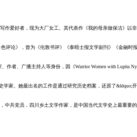
写作爱好者，现为大厂女工。其代表作《我的母亲做保洁》以非虚
），任职于《白色评论》，曾为《伦敦书评》《泰晤士报文学副刊》《金融
广播主持人等身份，因《Warrior Women with Lupita Nyong&
英国社会历史学家。她最出名的工作是通过研究历史档案，还原了&ldquo;开
周克勤，中共党员，四川乡土文学作家，是中国当代文学史上最重要的作家