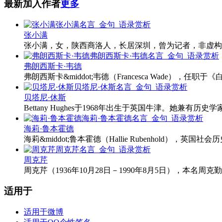
最新加入作者
更多
张小满
张小满，女，陕西商洛人，长居深圳，曾为记者，非虚构
弗朗西斯卡·韦德
弗朗西斯卡&middot;韦德（Francesca Wade
贝塔尼·休斯
Bettany Hughes于1968年出生于英国牛津。她兼有历史学家、作者、
海莉·鲁本霍德
海莉&middot;鲁本霍德（Hallie Rubenhold），
周克芹
周克芹（1936年10月28日－1990年8月5日），本名
适用于
适用于微博