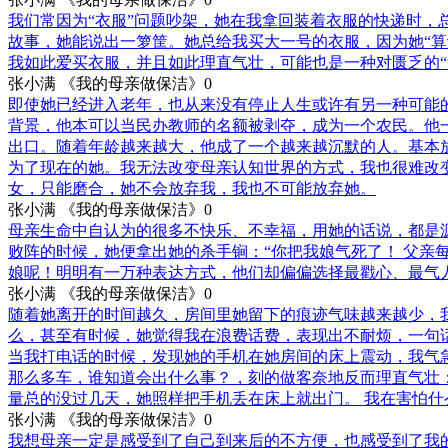
我们常因为“衣服”问题吵架，她在我拿回装着衣服的快递时
故事，她能说出一箩筐。她总给我买大一号的衣服，因为她“算
我如此爱买衣服，并且如此理直气壮，可能也是一种对匮乏的“
张小满 《我的母亲做保洁》
0
即使她已经进入老年，也从来没有停止人生或许有另一种可能
背景，他本可以当民办教师的名额被剥夺，成为一个农民。他
出口。随着年龄越来越大，他成了一个越来越沉默的人。基本
为了现在的她。我无法改变母亲认知世界的方式，我也很难改变
女，只能磨合，她不会放弃我，我也不可能放弃她。
张小满 《我的母亲做保洁》
0
母亲生命中自认为的很多不快乐、不幸福，用她的话说，都是
败阵的时候，她便拿出她的杀手锏：“你把我娘气死了！ 父亲每
娘呢！明明有一万种表达方式，他们却偏偏选择最戳心、最气
张小满 《我的母亲做保洁》
0
随着她离开的时间越久，房间里她留下的痕迹气味越来越少，
么，甚至有时候，她觉得我在浪费话费，表现出不耐烦，一句
当我打电话的时候，发现她的手机在她房间的床上震动，我气
那么多车，谁知道会出什么事？，刻的做客奈地反而理直气壮
量总的没过几天，她照样把手机丢在床上就出门。 我在害怕什么
张小满 《我的母亲做保洁》
0
我想母亲一定是感受到了自己到来后的不方便，也感受到了我