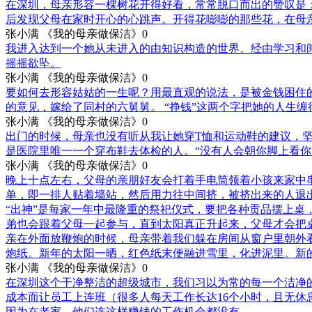
在深圳，母亲形容一棵树花开得好看，常常脱口而出的赞叹是：
后发现父母在家时开心的心跳声。开得花嘭嘭的那些花，在母
张小满 《我的母亲做保洁》
0
我进入达到一个她从未进入的由知识构造的世界。经由学习和
摇摇欲坠。
张小满 《我的母亲做保洁》
0
要如何去形容姑姑的一生呢？用最直观的说法，是被金钱困住
的意见，嫁给了同村的六舅舅。 “挣钱”这两个字把她的人生
张小满 《我的母亲做保洁》
0
出门的时候，母亲也没有听从我让她穿T恤和运动鞋的建议，
是医院里唯一一个穿布鞋去体检的人。“没有人会朝你脚上看你
张小满 《我的母亲做保洁》
0
晚上十点左右，父母的亲朋好友会打着手电筒领着小孩来家中
单，即一排人贴着墙站，然后用力往中间挤，被挤出来的人退
“出神”是每家一年中最隆重的祭祀仪式，要把各种贡品摆上
弟也会跟着父母一起参与，直到太阳真正升起来，父母才会把
亲在外面放鞭炮的时候，母亲带着我们躲在房间从窗户里朝外
炮纸。新年的太阳一晒，红色纸末便融进雪里，化进泥里。新
张小满 《我的母亲做保洁》
0
在深圳这个干净整洁的超级城市，我们习以为常的每一个洁净
成本而让员工上连班（很多人每天工作长达16个小时，且无休
因为在老家，他们连这样赚钱的工作机会都没有。