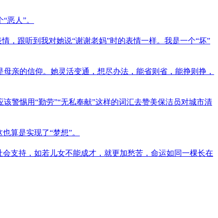
“恶人”。
情，跟听到我对她说“谢谢老妈”时的表情一样。我是一个“坏”
是母亲的信仰。她灵活变通，想尽办法，能省则省，能挣则挣，
警惕用“勤劳”“无私奉献”这样的词汇去赞美保洁员对城市清
也算是实现了“梦想”。
社会支持，如若儿女不能成才，就更加愁苦，命运如同一棵长在