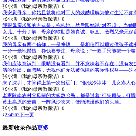
张小满 《我的母亲做保洁》
0
我安慰母亲，你姑且就将他对工人的残酷理解为他对生活不如意
张小满 《我的母亲做保洁》
0
我跟母亲求和的方式是，抱抱她，然后跟她说“对不起”。当她听
女儿。十分了解，母亲的软肋是她真诚、耿直、激烈又毫无保
张小满 《我的母亲做保洁》
0
我的母亲有两个信仰，一是挣钱，二是相信可以通过供孩子读
一分一毫地攒钱。挣钱要专注。母亲说：“一双手只能按一个鳖
张小满 《我的母亲做保洁》
0
我们应该意识到：眼睛没有看到，并不意味着不存在，没有发生
洁的付出，而忽略，无视他们无法被保障的实际性权益——这
张小满 《我的母亲做保洁》
0
来了深圳，才算得上第一次出远门。“银钱冷冰冰，儿女疼人心
张小满 《我的母亲做保洁》
0
老家陕南农村父母辈的大多数乡民，都是过着“打头顾头，打
黄土高原的麦苗，一阵风沙吹来，便能淹没他们的头顶。
张小满 《我的母亲做保洁》
0
1
2
3
4
5
6
7
下一页
最新收录作品
更多