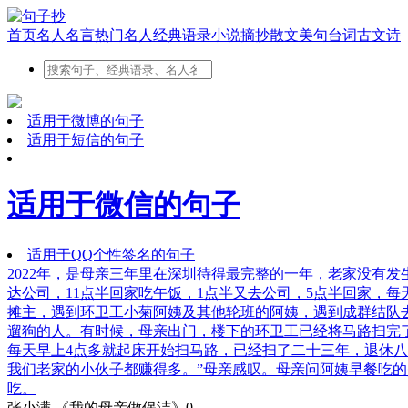
首页
名人名言
热门名人
经典语录
小说摘抄
散文美句
台词
古文
诗
适用于微博的句子
适用于短信的句子
适用于微信的句子
适用于QQ个性签名的句子
2022年，是母亲三年里在深圳待得最完整的一年，老家没有发生
达公司，11点半回家吃午饭，1点半又去公司，5点半回家，
摊主，遇到环卫工小菊阿姨及其他轮班的阿姨，遇到成群结队
遛狗的人。有时候，母亲出门，楼下的环卫工已经将马路扫完
每天早上4点多就起床开始扫马路，已经扫了二十三年，退休八年
我们老家的小伙子都赚得多。”母亲感叹。母亲问阿姨早餐吃
吃。
张小满 《我的母亲做保洁》
0