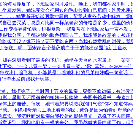
底的短袖穿反了，下班回家时才发现。晚上，我们都在家里时，
，坐着发呆。她洗完澡会把用过的毛巾收到自己房间；洗发水用
下”。……她逐渐开始试图掌控厨房，帮我从家务劳动中解放，缓
试自己去买菜，总是对比同一样菜老家的价格是多少，这里的价
工作变得异常忙碌，也很复杂。 我常常在下班回家后一言不发
要跟我分享，但都被我的脸色挡回去了。我想我是故意的，被压
你吃饭了没？饿不饿？要不要吃东西？当我心烦意乱的时候，我
它贴了春联。联。面宋家言个基萨质白于于的能出保围脂新土鱼段
，却在深圳看到了最多的飞机。她坐在天台的水泥墩上，一架架
才下楼。“一会儿冒一架，一会儿冒一架。深圳真好。在农村一
每次出门追飞机，外婆总是带着她和她的兄弟姐妹唱一句童谣：
好行李出发前跟我开玩笑。
子”的。我拒绝了。当时四十五岁的母亲，穿得不修边幅，有时候
电影，星期天还跟宿舍的姐妹一起购物，去图书馆看书，去参加
身体上的痛苦。每次，她带着想要说教我的口气说“你不知道你妈
亲。 拒绝和母亲去工地上看看的我，或许是因为怕看到母亲的“
的真实。我沉默面对母亲向我投射的期待目光，选择了不去回应。
渐意识到，我和他们有一样的来处。我虽然做的是白领工作，但