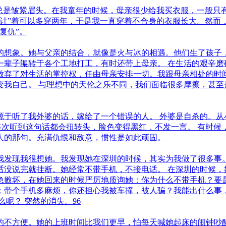
，总是皱紧眉头。在我童年的时候，母亲很少给我买衣服，一般只
计”着可以多穿两年，于是我一直穿着不合身的衣服长大。然而，
复仇”。
的想象。她与父亲的结合，就像是火与冰的相遇。他们生了孩子
一辈子辗转于各个工地打工，有时还带上母亲。 在生活的艰辛磨
放弃了对生活的掌控权，任由母亲安排一切。我跟母亲相处的时
我自己。 与理想中的天伦之乐不同，我们面临很多摩擦，甚至
源于听了我外婆的话，嫁给了一个错误的人。 外婆是自杀的。从
次听到这句话都会扭转头，脸色变得黑红，不发一言。 有时候，他
人的那句。充满仇恨和敌意，惯性是如此顽固。
我发现我很想她。我发现她在深圳的时候，其实为我做了很多事
话没说完就挂断。她经常不带手机，不接电话。 在深圳的时候，
急败坏，在她回来的时候严厉地质询她：你为什么不带手机？要
：带个手机多麻烦，你还担心我被车撞，被人骗？我能出什么事
呢？ 突然的消失。96
的不方便。她的上班时间比我们更早，怕每天喊她起床的闹钟吵