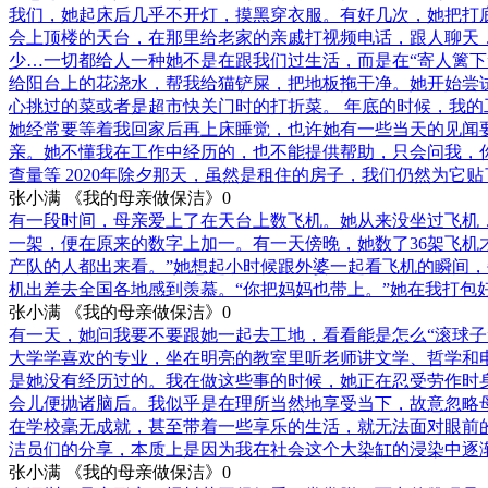
我们，她起床后几乎不开灯，摸黑穿衣服。有好几次，她把打
会上顶楼的天台，在那里给老家的亲戚打视频电话，跟人聊天
少…一切都给人一种她不是在跟我们过生活，而是在“寄人篱
给阳台上的花浇水，帮我给猫铲屎，把地板拖干净。她开始尝
心挑过的菜或者是超市快关门时的打折菜。 年底的时候，我的
她经常要等着我回家后再上床睡觉，也许她有一些当天的见闻
亲。她不懂我在工作中经历的，也不能提供帮助，只会问我，
查量等 2020年除夕那天，虽然是租住的房子，我们仍然为
张小满 《我的母亲做保洁》
0
有一段时间，母亲爱上了在天台上数飞机。她从来没坐过飞机
一架，便在原来的数字上加一。有一天傍晚，她数了36架飞机
产队的人都出来看。”她想起小时候跟外婆一起看飞机的瞬间，
机出差去全国各地感到羡慕。“你把妈妈也带上。”她在我打包
张小满 《我的母亲做保洁》
0
有一天，她问我要不要跟她一起去工地，看看能是怎么“滚球
大学学喜欢的专业，坐在明亮的教室里听老师讲文学、哲学和
是她没有经历过的。我在做这些事的时候，她正在忍受劳作时
会儿便抛诸脑后。我似乎是在理所当然地享受当下，故意忽略母
在学校毫无成就，甚至带着一些享乐的生活，就无法面对眼前
洁员们的分享，本质上是因为我在社会这个大染缸的浸染中逐
张小满 《我的母亲做保洁》
0