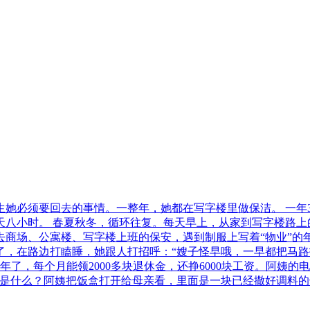
她必须要回去的事情。一整年，她都在写字楼里做保洁。 一年36
每天八小时。 春夏秋冬，循环往复。每天早上，从家到写字楼路
去商场、公寓楼、写字楼上班的保安，遇到制服上写着“物业”的
了，在路边打瞌睡，她跟人打招呼：“嫂子怪早哦，一早都把马路
了，每个月能领2000多块退休金，还挣6000块工资。阿姨
的是什么？阿姨把饭盒打开给母亲看，里面是一块已经撒好调料的