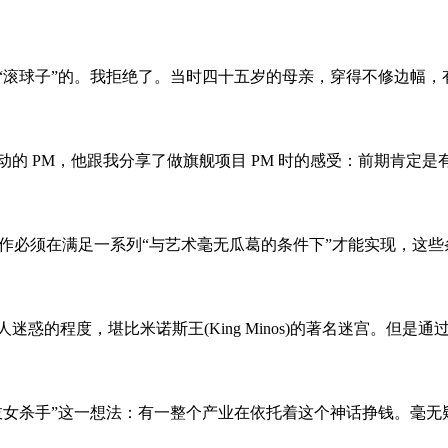
“滚球子”的。我拒绝了。当时四十五岁的母亲，穿得不修边幅，有
 PM，他跟我分享了做旗舰项目 PM 时的感受：前期肯定是有非
承担工作必须在满足一系列“与艺术毫无瓜葛的条件下”才能实现，这些条
惑的程度，堪比米诺斯王(King Minos)的著名迷宫。但是通
妓女杀手”这一想法：有一整个产业在依托着这个神话挣钱。毫无疑