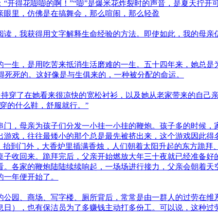
“开得花嘭嘭的啊！”“嘭”是爆米花炸裂时的声音，是夏天拧开
亲眼里，仿佛是在搞舞会，那么喧闹，那么轻盈
阅读，我获得用文字解释生命经验的方法。即使如此，我的母亲
的一生，是用吃苦来抵消生活磨难的一生。五十四年来，她总是
缠得死死的。这好像是与生俱来的，一种被分配的命运。
坚持穿了在她看来很凉快的宽松衬衫，以及她从老家带来的自己
穿的什么鞋，舒服就行。”
串门，母亲为孩子们分发一小挂一小挂的鞭炮。孩子多的时候，家
出游戏，往往最矮小的那个总是最先被挤出来，这个游戏因此得名
桌，抬到门外，大香炉里插满香烛，人们朝着太阳升起的东方跪拜
桌子收回来。跪拜完后，父亲开始燃放大年三十夜就已经准备好
看。各家的鞭炮陆陆续续响起，一场场进行接力，父亲会朝着天
的一年便开始了。
的公园、商场、写字楼、厕所背后，常常是由一群人的过劳在维
息日），也有保洁员为了多赚钱主动打多份工。可以说，这种过