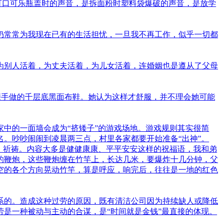
可口可乐瓶盖时的声音，是拆面粉时塑料袋爆破的声音，是放学
仍常常为我现在已有的生活担忧，一旦我不再工作，似乎一切都
为别人活着，为丈夫活着，为儿女活着，连婚姻也是遵从了父母
亲手做的千层底黑面布鞋。她认为这样才舒服，并不理会她可能
中的一面墙会成为“挤矮子”的游戏场地。游戏规则其实很简
。吵吵闹闹到凌晨两三点，村里各家都要开始准备“出神”。
、祈祷。内容大多是健健康康、平平安安这样的祝福语，我和弟
的鞭炮，这些鞭炮缠在竹竿上，长达几米，要爆炸十几分钟，父
空的各个方向晃动竹竿，算是呼应，响完后，往往是一地的红色
系的。造成这种过劳的原因，既有清洁公司因为持续缺人或降低
劳是一种被动与主动的合谋，是“时间就是金钱”最直接的体现。