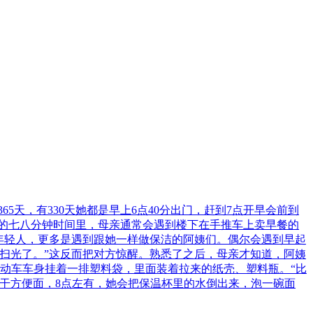
5天，有330天她都是早上6点40分出门，赶到7点开早会前到
上的七八分钟时间里，母亲通常会遇到楼下在手推车上卖早餐的
年轻人，更多是遇到跟她一样做保洁的阿姨们。偶尔会遇到早起
扫光了。”这反而把对方惊醒。熟悉了之后，母亲才知道，阿姨
的电动车车身挂着一排塑料袋，里面装着拉来的纸壳、塑料瓶。“比
干方便面，8点左有，她会把保温杯里的水倒出来，泡一碗面