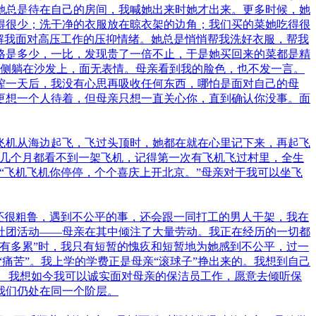
她总是待在自己的房间，我喊她出来时她才出来。更多时候，她
得很少；洗干净的衣服放在晾衣架的边角；我们买的菜她吃得很
解我面对高压工作的压抑情绪。她总是悄悄帮我洗好衣服，帮我
格是多少，一比，发现贵了一倍不止，于是她买回来的菜都是精
，侧躺在沙发上，面无表情。母亲看到我的脸色，也不发一言。
榨一天后，我没有心思再吸收任何东西，哪怕是面对自己的母
更想一个人待着，但母亲只想一直关心你，直到确认你没事。面
飞机从海边起飞，飞过头顶时，她都在就在心里记下来，再起飞
连几个月都看不到一架飞机，记得第一次有飞机飞过村里，全生
“飞机飞机你停停，个个喜庆上开北京。”母亲对于我可以坐飞
还很粗鲁，遇到不公平的事，还会跟一同打工的男人干架，我在
社团活动——母亲在其中倾注了大量劳动。我正在经历的一切都
有多累”时，我只有短暂的愧疚和短暂地为她感到不公平，过一
痛苦”。我上学的学费正是母亲“滚球子”挣出来的。我想到自己
 我想如今我可以诚实面对母亲的保洁员工作，愿意去倾听保
我们仍处在同一个阶层。