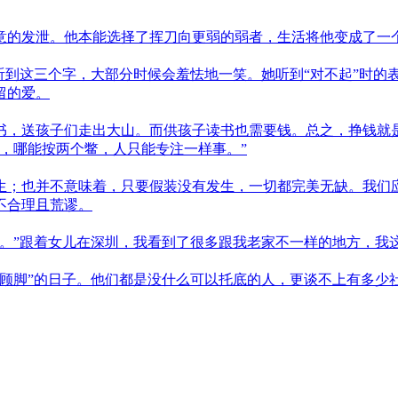
的发泄。他本能选择了挥刀向更弱的弱者，生活将他变成了一个
到这三个字，大部分时候会羞怯地一笑。她听到“对不起”时的表
留的爱。
书，送孩子们走出大山。而供孩子读书也需要钱。总之，挣钱就
，哪能按两个鳖，人只能专注一样事。”
；也并不意味着，只要假装没有发生，一切都完美无缺。我们应该
不合理且荒谬。
。”跟着女儿在深圳，我看到了很多跟我老家不一样的地方，我这
脚顾脚”的日子。他们都是没什么可以托底的人，更谈不上有多少