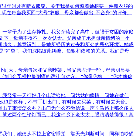
有过年时才有新衣服穿。关于我是如何缠着她想要一件新衣服的
现在每当我买回“大号”衣服，母亲都会做出“不合身”的评价。
，一辈子为了生存挣扎。我父亲读完了高中，但限于贫困的家庭
砺下，母亲不得不一次次认命。父亲成了承担母亲情绪的一个
间越久，越意识到，是她所经历的过去和所处的恶劣环境让她成
是“冲突”。我们深陷彼此纠缠、负粗和依赖的关系。我们是母
小到大，母亲每次和父亲吵架，当父亲占理一些，母亲明显要
们会互相挑最刺痛的话扎向对方。 “你像你娘！” “你才像你
。我经常一天打好几个电话给她，问姑姑的病情，问她在做什
她也是这样，不带手机出门，有时候去买菜，有时候去天台。
是出了事情怎么办？出门为什么不微信说一声？马路上那么多人
，就过两个红绿灯而已，我这种乡下老太太，眼晴清楚得很！膏
醒我们，她便从不拉上窗帘睡觉，靠天光判断时间。同样怕吵醒