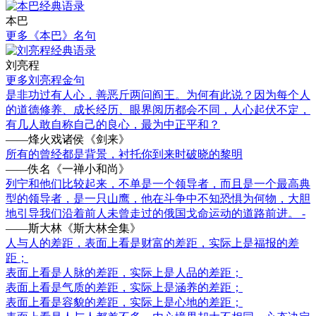
本巴
更多《本巴》名句
刘亮程
更多刘亮程金句
是非功过有人心，善恶斤两问阎王。为何有此说？因为每个人
的道德修养、成长经历、眼界阅历都会不同，人心起伏不定，
有几人敢自称自己的良心，最为中正平和？
——烽火戏诸侯《剑来》
所有的曾经都是背景，衬托你到来时破晓的黎明
——佚名《一禅小和尚》
列宁和他们比较起来，不单是一个领导者，而且是一个最高典
型的领导者，是一只山鹰，他在斗争中不知恐惧为何物，大胆
地引导我们沿着前人未曾走过的俄国戈命运动的道路前进。 -
——斯大林《斯大林全集》
人与人的差距，表面上看是财富的差距，实际上是福报的差
距；
表面上看是人脉的差距，实际上是人品的差距；
表面上看是气质的差距，实际上是涵养的差距；
表面上看是容貌的差距，实际上是心地的差距；