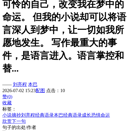
可怜的自己，改变我在梦中的
命运。 但我的小说却可以将语
言深人到梦中，让一切如我所
愿地发生。 写作最重大的事
件，是语言进入。语言掌控和
替...
——
刘亮程
本巴
2026-07-02 15:23
配图
点击：10
赞(0)
收藏
标签：
小说摘抄
刘亮程经典语录
本巴经典语录
成长
恐惧
命运
欣赏下一句
句子的出处/作者