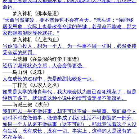
表面上看是人与人都差不多，内心境界却大不相同，心态决定
命运。
——梦入神机《佛本是道》
“天命当然能改，要不然你也不会有今天。”老头道：“你能够
居安思危，实际上也是改变命运的关键，若是命不能改，那大
家都躺着混吃等死就好。”
——梦入神机《点道为止》
当你倾心投入，想为一个人、为一件事不顾一切时，必然要接
受命运的惩罚。
——白落梅《在最深的红尘里重逢》
经历了濒死状态之后，人会变得更强。
——鸟山明《龙珠》
人在成长的过程中，先是酸甜比较多一点。
——丁梓光《以家人之名》
如果是大学的纯真年代，我大概会以为自己命犯桃花了，但是
经历了多了。就知道这种小说中的情节肯定是不靠谱的。
——南派三叔《沙海》
我们可以一生不做好事，却不可以不做一件错事。我们每个人
都时不时在做错事，做错事成了我们生活不可割裂的一部分。
如果一个人从来不做错事（这不可能），那就意味着这个人没
有生活，没有成长，没有一切。事实上，这样的人是没有的，
不存在的。