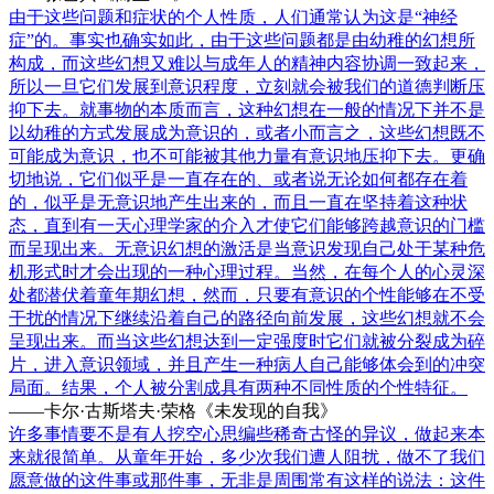
由于这些问题和症状的个人性质，人们通常认为这是“神经
症”的。事实也确实如此，由于这些问题都是由幼稚的幻想所
构成，而这些幻想又难以与成年人的精神内容协调一致起来，
所以一旦它们发展到意识程度，立刻就会被我们的道德判断压
抑下去。就事物的本质而言，这种幻想在一般的情况下并不是
以幼稚的方式发展成为意识的，或者小而言之，这些幻想既不
可能成为意识，也不可能被其他力量有意识地压抑下去。更确
切地说，它们似乎是一直存在的、或者说无论如何都存在着
的，似乎是无意识地产生出来的，而且一直在坚持着这种状
态，直到有一天心理学家的介入才使它们能够跨越意识的门槛
而呈现出来。无意识幻想的激活是当意识发现自己处于某种危
机形式时才会出现的一种心理过程。当然，在每个人的心灵深
处都潜伏着童年期幻想，然而，只要有意识的个性能够在不受
干扰的情况下继续沿着自己的路径向前发展，这些幻想就不会
呈现出来。而当这些幻想达到一定强度时它们就被分裂成为碎
片，进入意识领域，并且产生一种病人自己能够体会到的冲突
局面。结果，个人被分割成具有两种不同性质的个性特征。
——卡尔·古斯塔夫·荣格《未发现的自我》
许多事情要不是有人挖空心思编些稀奇古怪的异议，做起来本
来就很简单。从童年开始，多少次我们遭人阻扰，做不了我们
愿意做的这件事或那件事，无非是周围常有这样的说法：这件