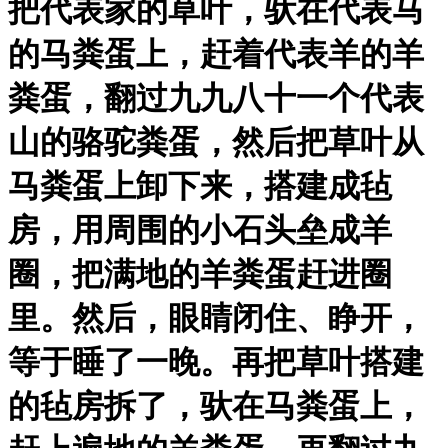
把代表家的草叶，驮在代表马
的马粪蛋上，赶着代表羊的羊
粪蛋，翻过九九八十一个代表
山的骆驼粪蛋，然后把草叶从
马粪蛋上卸下来，搭建成毡
房，用周围的小石头垒成羊
圈，把满地的羊粪蛋赶进圈
里。然后，眼睛闭住、睁开，
等于睡了一晚。再把草叶搭建
的毡房拆了，驮在马粪蛋上，