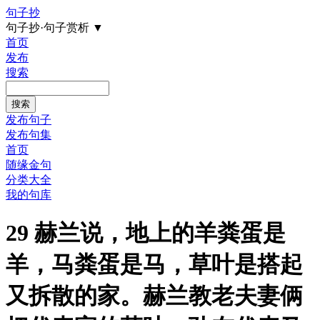
句子抄
句子抄·句子赏析
▼
首页
发布
搜索
发布句子
发布句集
首页
随缘金句
分类大全
我的句库
29 赫兰说，地上的羊粪蛋是
羊，马粪蛋是马，草叶是搭起
又拆散的家。赫兰教老夫妻俩