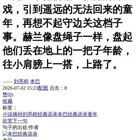
戏，引到遥远的无法回来的童
年，再想不起守边关这档子
事。赫兰像盘绳子一样，盘起
他们丢在地上的一把子年龄，
往小肩膀上一搭，上路了。
——
刘亮程
本巴
2026-07-02 15:23
配图
点击：8
赞(0)
收藏
标签：
小说摘抄
刘亮程经典语录
本巴经典语录
童年
欣赏下一句
句子的出处/作者