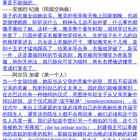
事是不能做的。
——安德烈·纪德《田园交响曲》
孩子的衣服全由她去买。雅克的母亲每天晚上回家都晚，也就
是随便瞧瞧，听听说什么，精神头儿远不如外婆，什么事也都
撒手撂给了她。这样一来，雅克整个童年时期，就得穿过长的
外套了，只因外婆买衣服要他穿得长久，先把孩子长个儿的自
然规律算进去，总会追上衣服的尺寸。哪知雅克长个儿慢，直
到十五岁才猛地蹿高了，结果未等合身，衣服就穿破了。新买
一件，还是遵循同样的节省原则，雅克被同学嘲笑为奇装异
服，他别无他法，就只能化可笑为独特，将长衣襟掖进腰带，
变成灯笼衣了。
——阿尔贝·加缪《第一个人》
当一个女孩结婚，她应当从父母的意象中超脱，而且不应该将
父亲的意象，投射到自己的丈夫身上。因此我们能够观察到，
在古巴比伦有一种独特的仪式，意图使年轻女子从父亲意象中
得以超脱。这个仪式就是“庙宇献身”（templeprostitution），在
仪式中，来自上流家庭的女孩必须将自己的初夜献给参拜庙宇
的陌生人，通常这些陌生人都不会再回来，她们必须和这个陌
生人共度一夜。我们还知道中世纪另一个相似的习俗，这个习
俗被称为“初夜权”（the jus primae noctis），封建领主可以掌握
他的农奴的初夜的权利，新娘在她婚礼的当晚必须和她的封建