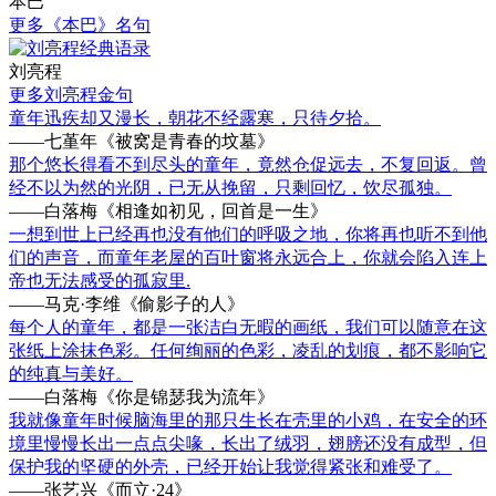
本巴
更多《本巴》名句
刘亮程
更多刘亮程金句
童年迅疾却又漫长，朝花不经露寒，只待夕拾。
——七堇年《被窝是青春的坟墓》
那个悠长得看不到尽头的童年，竟然仓促远去，不复回返。曾
经不以为然的光阴，已无从挽留，只剩回忆，饮尽孤独。
——白落梅《相逢如初见，回首是一生》
一想到世上已经再也没有他们的呼吸之地，你将再也听不到他
们的声音，而童年老屋的百叶窗将永远合上，你就会陷入连上
帝也无法感受的孤寂里.
——马克·李维《偷影子的人》
每个人的童年，都是一张洁白无暇的画纸，我们可以随意在这
张纸上涂抹色彩。任何绚丽的色彩，凌乱的划痕，都不影响它
的纯真与美好。
——白落梅《你是锦瑟我为流年》
我就像童年时候脑海里的那只生长在壳里的小鸡，在安全的环
境里慢慢长出一点点尖喙，长出了绒羽，翅膀还没有成型，但
保护我的坚硬的外壳，已经开始让我觉得紧张和难受了。
——张艺兴《而立·24》