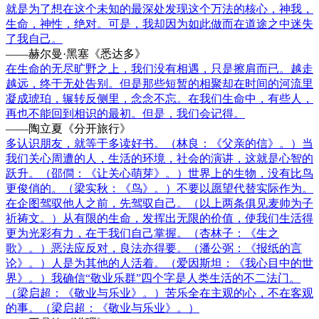
就是为了想在这个未知的最深处发现这个万法的核心，神我，
生命，神性，绝对。可是，我却因为如此做而在道途之中迷失
了我自己。
——赫尔曼·黑塞《悉达多》
在生命的无尽旷野之上，我们没有相遇，只是擦肩而已。越走
越远，终于无处告别。但是那些短暂的相聚却在时间的河流里
凝成琥珀，辗转反侧里，念念不忘。在我们生命中，有些人，
再也不能回到相识的最初。但是，我们会记得。
——陶立夏《分开旅行》
多认识朋友，就等于多读好书。（林良：《父亲的信》。）当
我们关心周遭的人，生活的环境，社会的演讲，这就是心智的
跃升。（邵僴：《让关心萌芽》。）世界上的生物，没有比鸟
更俊俏的。（梁实秋：《鸟》。）不要以愿望代替实际作为。
在企图驾驭他人之前，先驾驭自己。（以上两条俱见麦帅为子
祈祷文。）从有限的生命，发挥出无限的价值，使我们生活得
更为光彩有力，在于我们自己掌握。（杏林子：《生之
歌》。）恶法应反对，良法亦得要。（潘公弼：《报纸的言
论》。）人是为其他的人活着。（爱因斯坦：《我心目中的世
界》。）我确信“敬业乐群”四个字是人类生活的不二法门。
（梁启超：《敬业与乐业》。）苦乐全在主观的心，不在客观
的事。（梁启超：《敬业与乐业》。）