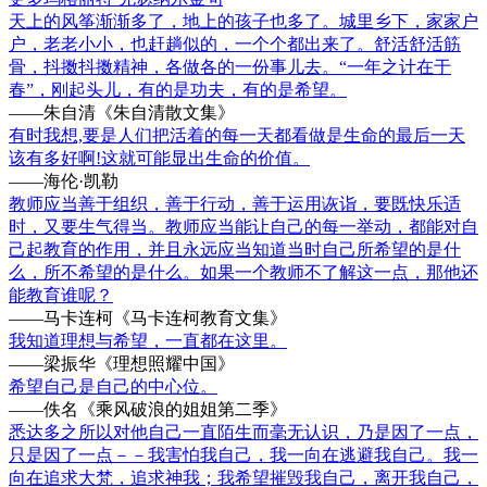
天上的风筝渐渐多了，地上的孩子也多了。城里乡下，家家户
户，老老小小，也赶趟似的，一个个都出来了。舒活舒活筋
骨，抖擞抖擞精神，各做各的一份事儿去。“一年之计在于
春”，刚起头儿，有的是功夫，有的是希望。
——朱自清《朱自清散文集》
有时我想,要是人们把活着的每一天都看做是生命的最后一天
该有多好啊!这就可能显出生命的价值。
——海伦·凯勒
教师应当善于组织，善于行动，善于运用诙诣，要既快乐适
时，又要生气得当。教师应当能让自己的每一举动，都能对自
己起教育的作用，并且永远应当知道当时自己所希望的是什
么，所不希望的是什么。如果一个教师不了解这一点，那他还
能教育谁呢？
——马卡连柯《马卡连柯教育文集》
我知道理想与希望，一直都在这里。
——梁振华《理想照耀中国》
希望自己是自己的中心位。
——佚名《乘风破浪的姐姐第二季》
悉达多之所以对他自己一直陌生而毫无认识，乃是因了一点，
只是因了一点－－我害怕我自己，我一向在逃避我自己。我一
向在追求大梵，追求神我；我希望摧毁我自己，离开我自己，