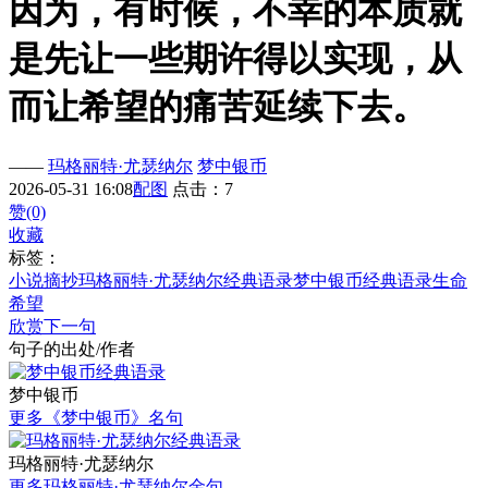
因为，有时候，不幸的本质就
是先让一些期许得以实现，从
而让希望的痛苦延续下去。
——
玛格丽特·尤瑟纳尔
梦中银币
2026-05-31 16:08
配图
点击：7
赞(0)
收藏
标签：
小说摘抄
玛格丽特·尤瑟纳尔经典语录
梦中银币经典语录
生命
希望
欣赏下一句
句子的出处/作者
梦中银币
更多《梦中银币》名句
玛格丽特·尤瑟纳尔
更多玛格丽特·尤瑟纳尔金句