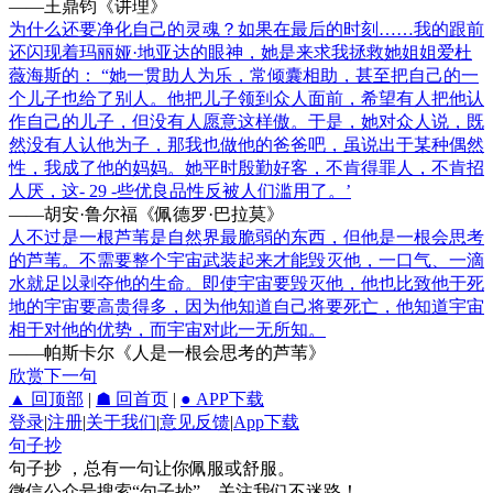
——王鼎钧《讲理》
为什么还要净化自己的灵魂？如果在最后的时刻……我的跟前
还闪现着玛丽娅·地亚达的眼神，她是来求我拯救她姐姐爱杜
薇海斯的： “她一贯助人为乐，常倾囊相助，甚至把自己的一
个儿子也给了别人。他把儿子领到众人面前，希望有人把他认
作自己的儿子，但没有人愿意这样傲。于是，她对众人说，既
然没有人认他为子，那我也做他的爸爸吧，虽说出于某种偶然
性，我成了他的妈妈。她平时殷勤好客，不肯得罪人，不肯招
人厌，这- 29 -些优良品性反被人们滥用了。’
——胡安·鲁尔福《佩德罗·巴拉莫》
人不过是一根芦苇是自然界最脆弱的东西，但他是一根会思考
的芦苇。不需要整个宇宙武装起来才能毁灭他，一口气、一滴
水就足以剥夺他的生命。即使宇宙要毁灭他，他也比致他于死
地的宇宙要高贵得多，因为他知道自己将要死亡，他知道宇宙
相于对他的优势，而宇宙对此一无所知。
——帕斯卡尔《人是一根会思考的芦苇》
欣赏下一句
▲ 回顶部
|
☗ 回首页
|
● APP下载
登录
|
注册
|
关于我们
|
意见反馈
|
App下载
句子抄
句子抄 ，总有一句让你佩服或舒服。
微信公众号搜索“句子抄”，关注我们不迷路！