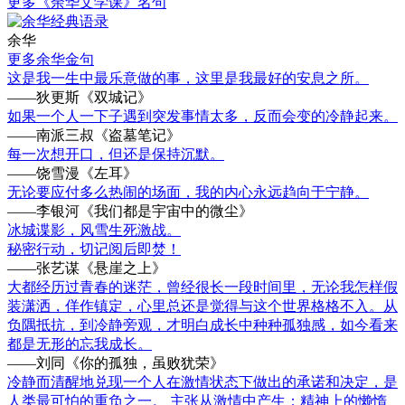
更多《余华文学课》名句
余华
更多余华金句
这是我一生中最乐意做的事，这里是我最好的安息之所。
——狄更斯《双城记》
如果一个人一下子遇到突发事情太多，反而会变的冷静起来。
——南派三叔《盗墓笔记》
每一次想开口，但还是保持沉默。
——饶雪漫《左耳》
无论要应付多么热闹的场面，我的内心永远趋向于宁静。
——李银河《我们都是宇宙中的微尘》
冰城谍影，风雪生死激战。
秘密行动，切记阅后即焚！
——张艺谋《悬崖之上》
大都经历过青春的迷茫，曾经很长一段时间里，无论我怎样假
装潇洒，佯作镇定，心里总还是觉得与这个世界格格不入。从
负隅抵抗，到冷静旁观，才明白成长中种种孤独感，如今看来
都是无形的忘我成长。
——刘同《你的孤独，虽败犹荣》
冷静而清醒地兑现一个人在激情状态下做出的承诺和决定，是
人类最可怕的重负之一。 主张从激情中产生；精神上的懒惰