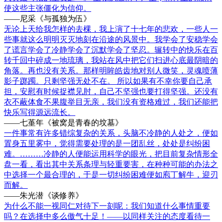
使这些主张僵化为信仰。
——尼采《与孤独为伍》
无论上天给我怎样的去棵，我上演了十七年的悲欢，一些人一
些事就这么明明灭灭地刻在沿途的风景中。我学会了安稳学会
了谎言学会了冷静学会了沉默学会了坚忍。辗转中的快乐在百
转千回中碎成一地琉璃，我站在风中把它们扫进心底最阴暗的
角落。再也没有关系。那样明眸皓齿地对别人微笑，灵魂喷薄
影子踯躅。只剩坚强无处不在。 所以如果有不幸你要自己承
担，安慰有时候捉襟见肘，自己不坚强也要打得坚强。还没有
衣不蔽体食不果腹举目无亲，我们没有资格难过，我们还能把
快乐写得源远流长。
——七堇年《被窝是青春的坟墓》
一件事常有许多错综复杂的关系，头脑不冷静的人处之，便如
置身五里雾中，觉得需要处理的是一团乱丝，处处是纠纷困
难。………冷静的人便能运用科学的眼光，把目前复杂情形全
盘一看，看出其中关系条理与轻重要害，在种种可能的办法之
中选择一个最合理的，于是一切纠纷困难便如庖丁解牛，迎刃
而解。
——朱光潜《谈修养》
为什么不能一视同仁对待下一刻呢：我们知道什么事情重要
吗？在选择中多么傲气十足！——以同样关注的态度看待一