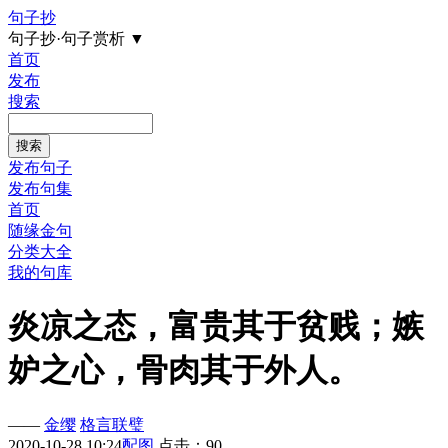
句子抄
句子抄·句子赏析
▼
首页
发布
搜索
发布句子
发布句集
首页
随缘金句
分类大全
我的句库
炎凉之态，富贵其于贫贱；嫉
妒之心，骨肉其于外人。
——
金缨
格言联璧
2020-10-28 10:24
配图
点击：90