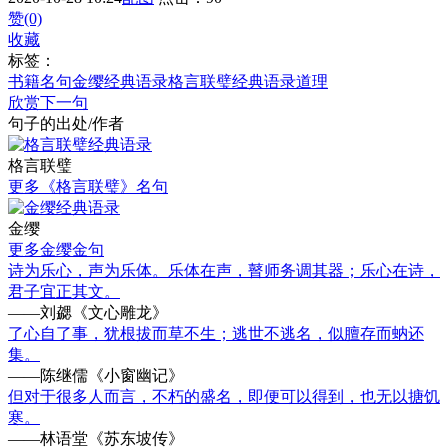
赞(0)
收藏
标签：
书籍名句
金缨经典语录
格言联璧经典语录
道理
欣赏下一句
句子的出处/作者
格言联璧
更多《格言联璧》名句
金缨
更多金缨金句
诗为乐心，声为乐体。乐体在声，瞽师务调其器；乐心在诗，
君子宜正其文。
——刘勰《文心雕龙》
了心自了事，犹根拔而草不生；逃世不逃名，似膻存而蚋还
集。
——陈继儒《小窗幽记》
但对于很多人而言，不朽的盛名，即便可以得到，也无以搪饥
寒。
——林语堂《苏东坡传》