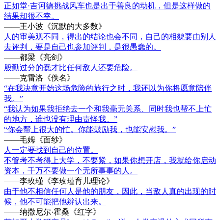
正如堂·吉诃德挑战风车也是出于善良的动机，但是这样做的
结果却很不幸。
——王小波《沉默的大多数》
人的审美观不同，得出的结论也会不同，自己的相貌要由别人
去评判，要是自己也参加评判，是很愚蠢的。
——都梁《亮剑》
殷勤过分的蠢才比任何敌人还要危险。
——克雷洛《佚名》
“在我决意开始这场危险的旅行之时，我还以为你将愿意陪伴
我。”
“我认为如果我拒绝去一个和我毫无关系、同时我也帮不上忙
的地方，谁也没有理由责怪我。”
“你会帮上很大的忙。你能鼓励我，也能安慰我。”
——毛姆《面纱》
人一定要找到自己的位置。
不管考不考得上大学，不要紧，如果你想开店，我就给你启动
资本，千万不要做一个无所事事的人。
——李玫瑾《李玫瑾育儿理论》
由于他不相信任何人是他的朋友，因此，当敌人真的出现的时
候，他不可能把他辨认出来。
——纳撒尼尔·霍桑《红字》