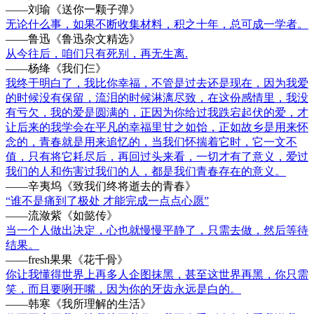
——刘瑜《送你一颗子弹》
无论什么事，如果不断收集材料，积之十年，总可成一学者。
——鲁迅《鲁迅杂文精选》
从今往后，咱们只有死别，再无生离.
——杨绛《我们仨》
我终于明白了，我比你幸福，不管是过去还是现在，因为我爱
的时候没有保留，流泪的时候淋漓尽致，在这份感情里，我没
有亏欠，我的爱是圆满的，正因为你给过我跌宕起伏的爱，才
让后来的我学会在平凡的幸福里甘之如饴，正如故乡是用来怀
念的，青春就是用来追忆的，当我们怀揣着它时，它一文不
值，只有将它耗尽后，再回过头来看，一切才有了意义，爱过
我们的人和伤害过我们的人，都是我们青春存在的意义。
——辛夷坞《致我们终将逝去的青春》
“谁不是痛到了极处 才能完成一点点心愿”
——流潋紫《如懿传》
当一个人做出决定，心也就慢慢平静了，只需去做，然后等待
结果。
——fresh果果《花千骨》
你让我懂得世界上再多人企图抹黑，甚至这世界再黑，你只需
笑，而且要咧开嘴，因为你的牙齿永远是白的。
——韩寒《我所理解的生活》