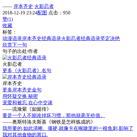
——
岸本齐史
火影忍者
2018-12-19 23:24
配图
点击：950
赞(1)
收藏
标签：
动漫语录
岸本齐史经典语录
火影忍者经典语录
坚定
决绝
欣赏下一句
句子的出处/作者
火影忍者
更多《火影忍者》名句
岸本齐史
更多岸本齐史金句
用怀疑交换 秘密
宠爱和被忘 在心中交谈
——流潋紫《如懿传》
要是一个人不能改掉坏习惯，那他就毫无价值。
——奥斯特洛夫斯基《钢铁是怎样炼成的》
我所要的,如此清晰、僵硬,就像卡在喉咙里的一根鱼刺,影响了
我对其他食物的胃口.