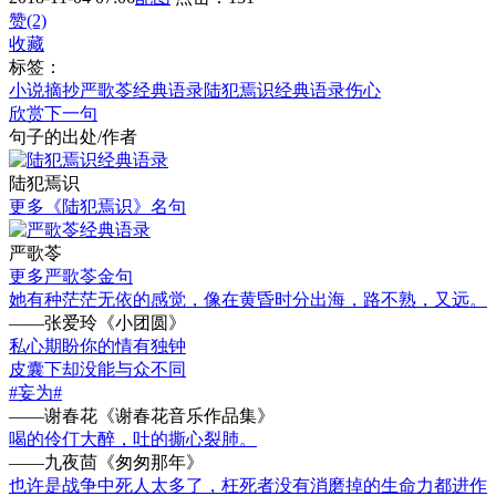
赞(2)
收藏
标签：
小说摘抄
严歌苓经典语录
陆犯焉识经典语录
伤心
欣赏下一句
句子的出处/作者
陆犯焉识
更多《陆犯焉识》名句
严歌苓
更多严歌苓金句
她有种茫茫无依的感觉，像在黄昏时分出海，路不熟，又远。
——张爱玲《小团圆》
私心期盼你的情有独钟
皮囊下却没能与众不同
#妄为#
——谢春花《谢春花音乐作品集》
喝的伶仃大醉，吐的撕心裂肺。
——九夜茴《匆匆那年》
也许是战争中死人太多了，枉死者没有消磨掉的生命力都进作