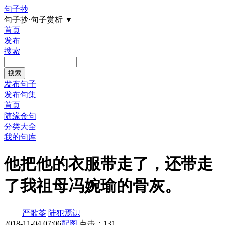
句子抄
句子抄·句子赏析
▼
首页
发布
搜索
发布句子
发布句集
首页
随缘金句
分类大全
我的句库
他把他的衣服带走了，还带走
了我祖母冯婉瑜的骨灰。
——
严歌苓
陆犯焉识
2018-11-04 07:06
配图
点击：131