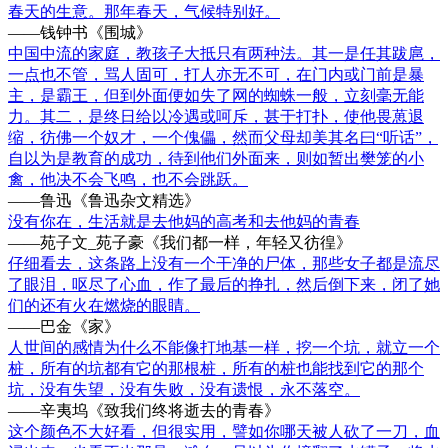
春天的生意。那年春天，气候特别好。
——钱钟书《围城》
中国中流的家庭，教孩子大抵只有两种法。其一是任其跋扈，
一点也不管，骂人固可，打人亦无不可，在门内或门前是暴
主，是霸王，但到外面便如失了网的蜘蛛一般，立刻毫无能
力。其二，是终日给以冷遇或呵斥，甚于打扑，使他畏葸退
缩，彷佛一个奴才，一个傀儡，然而父母却美其名曰“听话”，
自以为是教育的成功，待到他们外面来，则如暂出樊笼的小
禽，他决不会飞鸣，也不会跳跃。
——鲁迅《鲁迅杂文精选》
没有你在，生活就是去他妈的高考和去他妈的青春
——苑子文_苑子豪《我们都一样，年轻又彷徨》
仔细看去，这条路上没有一个干净的尸体，那些女子都是流尽
了眼泪，呕尽了心血，作了最后的挣扎，然后倒下来，闭了她
们的还有火在燃烧的眼睛。
——巴金《家》
人世间的感情为什么不能像打地基一样，挖一个坑，就立一个
桩，所有的坑都有它的那根桩，所有的桩也能找到它的那个
坑，没有失望，没有失败，没有遗恨，永不落空。
——辛夷坞《致我们终将逝去的青春》
这个颜色不大好看，但很实用，譬如你哪天被人砍了一刀，血