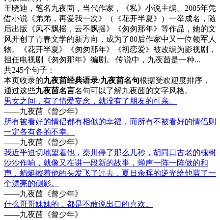
王晓迪，笔名九夜茴，当代作家，《私》小说主编。2005年凭
借小说《弟弟，再爱我一次》（《花开半夏》）一举成名，随
后出版《风不飘摇，云不飘摇》《匆匆那年》等作品，她的文
风开创了青春文学的新方向，成为了80后作家中又一位领军人
物。《花开半夏》《匆匆那年》《初恋爱》被改编为影视剧，
担任电视剧《匆匆那年》编剧。 传说中，九夜茴是一种...
共245个句子：
本页收录的
九夜茴经典语录
/
九夜茴名句
根据受欢迎度排序，
通过这些
九夜茴名言
名句可以了解九夜茴的文字风格。
男女之间，有了情爱妄念，就没有了朋友的可亲。
——九夜茴《曾少年》
所有被看好的情侣都有相似的幸福，而所有不被看好的情侣则
一定各有各的不幸。
——九夜茴《曾少年》
我近乎迫切地望着他，秦川停了那么几秒，胡同口古老的槐树
沙沙作响，就像又在讲一段新的故事，蝉声一阵一阵做的和
声，蜻蜓擦着他的头发飞了过去，夏日余晖的逆光给他剪了一
个漂亮的侧影。
——九夜茴《曾少年》
什么哥哥妹妹的，都是不敢说出口的喜欢。
——九夜茴《曾少年》