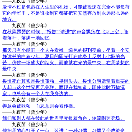
——九夜茴《曾少年》
爱情不过是包裹在人生里的礼物，可能被投递在完全不能负荷
它的年华里，不是谁收到它都能把它安然存放到永远那么远的
地方。
——九夜茴《曾少年》
在秋风瑟瑟的时候，“报告”“请进”的声音飘荡在北京上空，随
着落叶，落满一地回忆。
——九夜茴《曾少年》
那天只有小船哥一个人在看摊，绿色的报刊亭前，坐着一个安
静读书的白衣少年。夏日的阳光打在他身上反射出七彩的光
芒，仿佛一场盛大的烟火。而他就在光的最中央，在我梦想的
最中央。
——九夜茴《曾少年》
畏惧死亡其实是畏惧孤独、畏惧失去、畏惧分明遗留着重要的
人却与这个世界再无关联。而现在我知道，即使此时万物沉
寂，也总会有一个人在我身边的。
——九夜茴《曾少年》
善意会被歌颂，而恶意则会被传播。
——九夜茴《曾少年》
我们和别人都在彼此的世界里变换着角色，轮流唱罢登场。
——九夜茴《曾少年》
他把我的心打开了一点，装进了一种习惯，习惯又变成欲念，