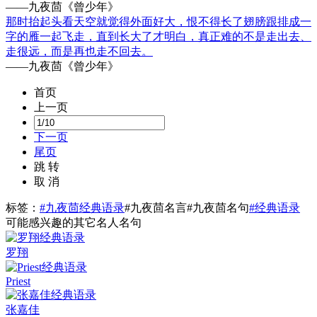
——九夜茴《曾少年》
那时抬起头看天空就觉得外面好大，恨不得长了翅膀跟排成一
字的雁一起飞走，直到长大了才明白，真正难的不是走出去、
走很远，而是再也走不回去。
——九夜茴《曾少年》
首页
上一页
下一页
尾页
跳 转
取 消
标签：
#九夜茴经典语录
#九夜茴名言
#九夜茴名句
#经典语录
可能感兴趣的其它名人名句
罗翔
Priest
张嘉佳