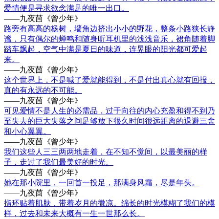
爱情便是寻求欲念满足的唯一出口。
——九夜茴《曾少年》
路旁有高高的杨树，墙角边挤出小小的野花，整条小路狭长静
谧，只有偶尔的蝉鸣和随身听耳机里的浅浅音乐，裙角随着脚
踏车飘起，空气中满是夏日的味道，连晃眼的阳光都可爱起
来。
——九夜茴《曾少年》
这个世界上，不是喊了爱就能得到，不是付出真心就有回报，
真的有永远的不可能。
——九夜茴《曾少年》
可见爱情不是人生的必需品，过于向往的内心充盈和得不到乃
至失去的巨大失落之间足够放下很久时间很远距离的退避三舍
和小心翼翼。
——九夜茴《曾少年》
我们这些人三三两两地走着，在不知不觉间，以最美丽的样
子，走过了我们最美好的时光。
——九夜茴《曾少年》
她在那小院里，一回首一投足，那满身风霜，尽是年头。
——九夜茴《曾少年》
指环贴着肌肤，带着岁月的微凉。绵长的时光模糊了我们的模
样，过去和未来大概有一生一世那么长。