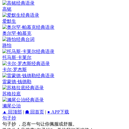
高铭
爱默生
奥尔罕·帕慕克
路怡
托马斯·卡莱尔
卡尔·罗杰斯
雷蒙德·钱德勒
苏格拉底
濑尾公治
▲ 回顶部
|
☗ 回首页
|
● APP下载
句子抄
句子抄 ，总有一句让你佩服或舒服。