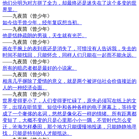
他们分明为对方拼了全力，却最终还是迷失在了这个多变的世
界里。
——九夜茴《曾少年》
如今信手曾少年，经年复叹想当初。
——九夜茴《曾少年》
他是恬静疏朗的男孩，天生就有光芒。
——九夜茴《曾少年》
画在手腕上的表到底还是消失了，可惜没有人告诉我，失去的
时间不能找回，只能怀念，同样人们只能在一起而不能永远。
——九夜茴《曾少年》
所有的暗恋者都是最好的小说家。
——九夜茴《曾少年》
相亲几乎摒除了爱情的意义，就是两个被评估社会价值接近的
人的一种经济会面。
——九夜茴《曾少年》
世界变得更小了，人们变得更忙碌了，原先必须写在纸上的文
字，出现在听筒里、短信中和各种各样的电子屏幕上，等待变
成了一个奢侈的名词，悠然是像化石一样的情绪。所有距离都
变短了，大概不变的只是心里那小小一隅，不管时代怎么变
迁，沧海怎样桑田，那个地方只能缓慢地投递，只能静静地寻
找，只能是特别的人才能抵达。