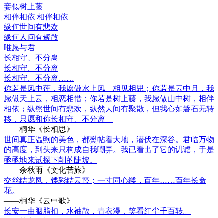
妾似树上藤
相伴相依 相伴相依
缘何世间有悲欢
缘何人间有聚散
唯愿与君
长相守、不分离
长相守、不分离
长相守、不分离……
你若是风中莲，我愿做水上风，相见相思；你若是云中月，我
愿做天上云，相恋相惜；你若是树上藤，我愿做山中树，相伴
相依；纵然世间有悲欢，纵然人间有聚散，但我心如磐石无转
移，只愿和你长相守、不分离！
——桐华《长相思》
世间真正温煦的美色，都熨帖着大地，潜伏在深谷。君临万物
的高度，到头来只构成自我嘲弄。我已看出了它的讥谑，于是
亟亟地来试探下削的陡坡。
——余秋雨《文化苦旅》
交丝结龙凤，镂彩结云霞；一寸同心缕，百年……百年长命
花。
——桐华《云中歌》
长安一曲胭脂扣，水袖散，青衣漫，笑看红尘千百转。