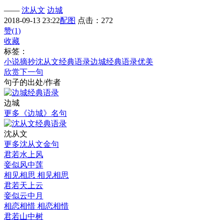
——
沈从文
边城
2018-09-13 23:22
配图
点击：272
赞(1)
收藏
标签：
小说摘抄
沈从文经典语录
边城经典语录
优美
欣赏下一句
句子的出处/作者
边城
更多《边城》名句
沈从文
更多沈从文金句
君若水上风
妾似风中莲
相见相思 相见相思
君若天上云
妾似云中月
相恋相惜 相恋相惜
君若山中树