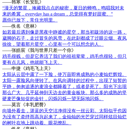
——韩寒《长安乱》
“漫天的繁星，掩藏我点点的秘密，夏日的蝉鸣，鸣唱我对未
来的希冀，everyday has a dream，总觉得有梦好甜蜜。”
愿你已放下，常住光明里。
——佚名《意林》
如若最后遇到像是黑夜中静谧的星空，那当初跋涉的这一路，
崴脚的石子，走过冒失的风雪，在此刻都成了过眼云烟。夜风
徐徐，望着那片星空，心里有一个可以想念的人。
——张皓宸《我与世界只差一个你》
鸡毛很贱，但是它养活了我们的祖祖辈辈，鸡毛也很轻，但只
要有点儿风，他就能飞上天。
——申捷《鸡毛飞上天》
太阳从云层中露了一下脸，使万亩即将成熟的小麦灿烂辉煌。
太阳一露脸风向便转了。在风向调转的过程中，出现了短暂的
平静，匆匆追逐的麦浪全都睡着了，或者是死了。阳光下出现
那么广大、几乎延伸到天边去的黄金板块。那么多的成熟的坚
硬麦芒像短促的金针，闪烁闪烁一望无际地闪烁。
——莫言《丰乳肥臀》
向墙外看去，湛蓝的天空洁净得没有一丝云彩。太阳似乎也因
为没有了牵绊而高兴起来了，金灿灿的光芒穿过同样炫目灿烂
的树叶在地上跳动着。眼花缭乱。
——佚名《意林》