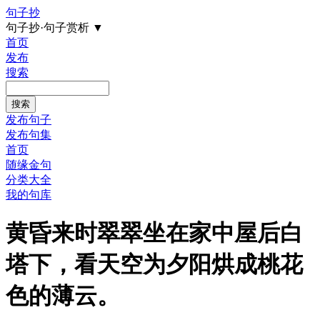
句子抄
句子抄·句子赏析
▼
首页
发布
搜索
发布句子
发布句集
首页
随缘金句
分类大全
我的句库
黄昏来时翠翠坐在家中屋后白
塔下，看天空为夕阳烘成桃花
色的薄云。