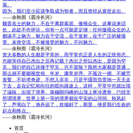
落。
因为，我们至少应该争取成为智者，而且曾经从衰世走出。
——余秋雨《霜冷长河》
魏晋名士的魅力，不在于离群索居、傲视众生。这事说来话
长，此处不作评论，但有一点可能是定律；任何傲视众生的人
都谈不上魅力，魅力在于交流，在于发射，在于广泛的被接
受。未曾交流，不被接受的魅力，不叫魅力。
——余秋雨《霜冷长河》
觉大多数的人生都是平常的，而平常也正是人生的正统形态。
岂能等待自己杰出之后再记载？杰出之所以杰出，是因为罕
见，我们把自己连接于罕见，岂不冒险？既然大家都是普通，
那么就不要鄙视世俗、年岁、庸常岁序。不孤注一掷、不赌咒
发誓、不祈求奇迹、不想入非非，只是平缓而负责地一天天走
下去，走在记忆和向往的双向路途上，这样，平常中也就出现
了滋味，出现了境界。珠穆朗玛峰的山顶上寒冷透骨，已经无
所谓境界，世界上第一等的境界都在平实的山河间。秋风起
了，芦苇白了，渔舟远了，炊烟斜了，那里，便是我们生命的
起点和终点。
——余秋雨《霜冷长河》
首页