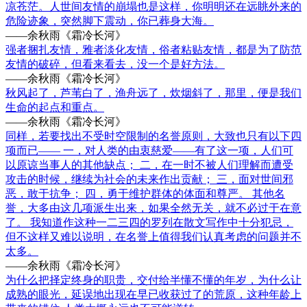
凉苍茫。人世间友情的崩塌也是这样，你明明还在远眺外来的
危险迹象，突然脚下震动，你已葬身大海。
——余秋雨《霜冷长河》
强者捆扎友情，雅者淡化友情，俗者粘贴友情，都是为了防范
友情的破碎，但看来看去，没一个是好方法。
——余秋雨《霜冷长河》
秋风起了，芦苇白了，渔舟远了，炊烟斜了，那里，便是我们
生命的起点和重点。
——余秋雨《霜冷长河》
同样，若要找出不受时空限制的名誉原则，大致也只有以下四
项而已—— 一，对人类的由衷慈爱——有了这一项，人们可
以原谅当事人的其他缺点； 二，在一时不被人们理解而遭受
攻击的时候，继续为社会的未来作出贡献； 三，面对世间邪
恶，敢于抗争； 四，勇于维护群体的体面和尊严。 其他名
誉，大多由这几项派生出来，如果全然无关，就不必过于在意
了。 我知道作这种一二三四的罗列在散文写作中十分犯忌，
但不这样又难以说明，在名誉上值得我们认真考虑的问题并不
太多。
——余秋雨《霜冷长河》
为什么把择定终身的职贵，交付给半懂不懂的年岁，为什么让
成熟的眼光，延误地出现在早已收获过了的荒原，这种年龄上