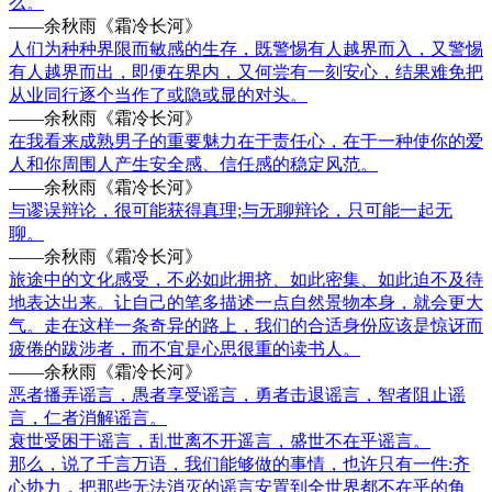
么。
——余秋雨《霜冷长河》
人们为种种界限而敏感的生存，既警惕有人越界而入，又警惕
有人越界而出，即便在界内，又何尝有一刻安心，结果难免把
从业同行逐个当作了或隐或显的对头。
——余秋雨《霜冷长河》
在我看来成熟男子的重要魅力在于责任心，在于一种使你的爱
人和你周围人产生安全感、信任感的稳定风范。
——余秋雨《霜冷长河》
与谬误辩论，很可能获得真理;与无聊辩论，只可能一起无
聊。
——余秋雨《霜冷长河》
旅途中的文化感受，不必如此拥挤、如此密集、如此迫不及待
地表达出来。让自己的笔多描述一点自然景物本身，就会更大
气。走在这样一条奇异的路上，我们的合适身份应该是惊讶而
疲倦的跋涉者，而不宜是心思很重的读书人。
——余秋雨《霜冷长河》
恶者播弄谣言，愚者享受谣言，勇者击退谣言，智者阻止谣
言，仁者消解谣言。
衰世受困于谣言，乱世离不开遥言，盛世不在乎谣言。
那么，说了千言万语，我们能够做的事情，也许只有一件:齐
心协力，把那些无法消灭的谣言安置到全世界都不在乎的角