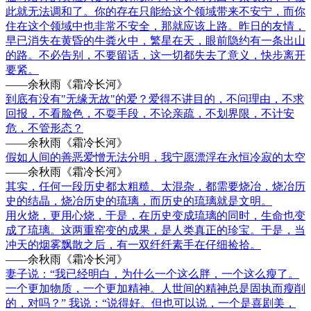
此就无法调和了。你的存在只能给这个领域带来不安宁，而你
住在这个领域中也非常不安全，那就应该上路。昨日的友情，
早已消失在黄昏的牛粪火中，繁星在天，眼前隐约有一条出山
的路。不必告别，不要留话，这一切都失去了意义，快步离开
要紧。
——余秋雨《霜冷长河》
到底有没有"无缘无故"的爱？爱得不讲目的，不问理由，不求
回报，不看脸色，不耍手段，不论亲疏，不划界限，不计安
危，不管形态？
——余秋雨《霜冷长河》
假如人间的善恶爱憎无法分明，我宁愿漂浮在永恒冷寂的太空
——余秋雨《霜冷长河》
其实，任何一段历史都太粗糙、太混杂，都需要烧冶，烧冶历
史的结晶，烧冶历史的琉璃，而历史的琉璃就是文明。
用火烧，更用心烧，于是，在历史变成琉璃的同时，生命也变
成了琉璃。这两重窑变的成果，是人类真正的珍宝。于是，当
冲天的烟雾飘散之后，有一双纤纤素手在仔细捡拾。
——余秋雨《霜冷长河》
妻子说：“我已经明白，为什么一个这么胖，一个这么瘦了。
一个更加物质，一个更加精神。人世间的精神总是固执而瘦削
的，对吗？” 我说：“说得好。但也可以说，一个是喜剧美，