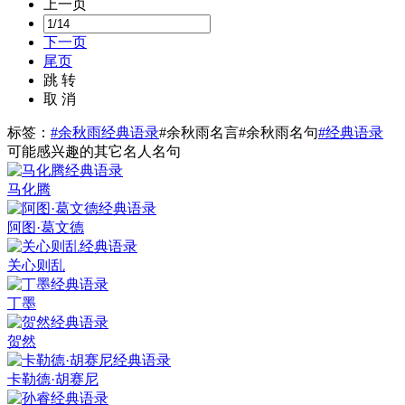
上一页
下一页
尾页
跳 转
取 消
标签：
#余秋雨经典语录
#余秋雨名言
#余秋雨名句
#经典语录
可能感兴趣的其它名人名句
马化腾
阿图·葛文德
关心则乱
丁墨
贺然
卡勒德·胡赛尼