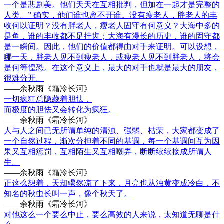
一个是悲剧美。他们天天在互相批判，但加在一起才是完整的
人类。” 确实，他们谁也离不开谁。没有瘦老人，胖老人的丰
收何以证明？没有胖老人，瘦老人固守有何意义？大海中多的
是鱼，谁的丰收都不足挂齿；大海有漫长的历史，谁的固守都
是一瞬间。因此，他们的价值都得由对手来证明。可以设想，
哪一天，胖老人见不到瘦老人，或瘦老人见不到胖老人，将会
是何等惶恐。在这个意义上，最大的对手也就是最大的朋友，
很难分开。
——余秋雨《霜冷长河》
一切疯狂总隐藏着胆怯，
而极度的胆怯又会转化为疯狂。
——余秋雨《霜冷长河》
人与人之间已无所谓单纯的清浊、强弱、枯荣，大家都变成了
一个自然过程，渐次分担着不同的基调，每一个基调间互为因
果又互相惩罚，互相陌生又互相嘲弄，断断续续接成所谓人
生。
——余秋雨《霜冷长河》
正这么想着，天却骤然凉了下来，月亮也从浊黄变成冷白，不
知名的秋虫长叫一声，像个秋天了。
——余秋雨《霜冷长河》
对他这么一个要么中止，要么高效的人来说，太知道无聊是什