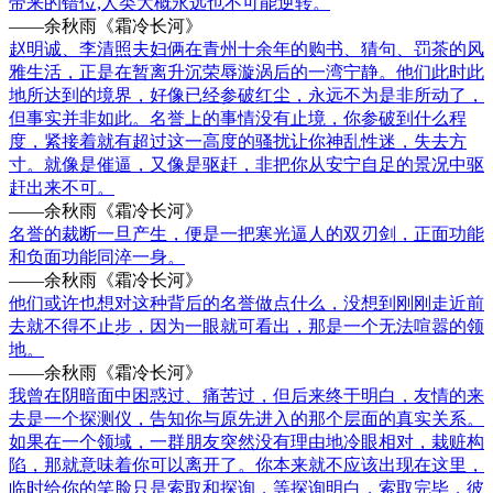
带来的错位,人类大概永远也不可能逆转。
——余秋雨《霜冷长河》
赵明诚、李清照夫妇俩在青州十余年的购书、猜句、罚茶的风
雅生活，正是在暂离升沉荣辱漩涡后的一湾宁静。他们此时此
地所达到的境界，好像已经参破红尘，永远不为是非所动了，
但事实并非如此。名誉上的事情没有止境，你参破到什么程
度，紧接着就有超过这一高度的骚扰让你神乱性迷，失去方
寸。就像是催逼，又像是驱赶，非把你从安宁自足的景况中驱
赶出来不可。
——余秋雨《霜冷长河》
名誉的裁断一旦产生，便是一把寒光逼人的双刃剑，正面功能
和负面功能同淬一身。
——余秋雨《霜冷长河》
他们或许也想对这种背后的名誉做点什么，没想到刚刚走近前
去就不得不止步，因为一眼就可看出，那是一个无法喧嚣的领
地。
——余秋雨《霜冷长河》
我曾在阴暗面中困惑过、痛苦过，但后来终于明白，友情的来
去是一个探测仪，告知你与原先进入的那个层面的真实关系。
如果在一个领域，一群朋友突然没有理由地冷眼相对，栽赃构
陷，那就意味着你可以离开了。你本来就不应该出现在这里，
临时给你的笑脸只是索取和探询，等探询明白，索取完毕，彼