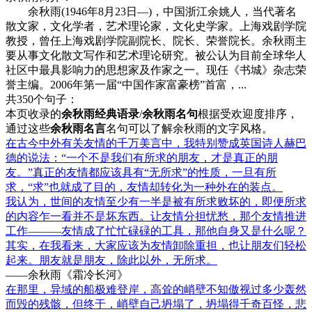
余秋雨(1946年8月23日—)，中国浙江余姚人，当代著名
散文家，文化学者，艺术理论家，文化史学家。上海戏剧学院
教授，曾任上海戏剧学院副院长、院长、荣誉院长。余秋雨主
要从事文化散文写作和艺术理论研究。被公认为目前全球华人
社区中最具影响力的思想家及作家之一。现任《书城》杂志荣
誉主编。2006年第一届“中国作家富豪榜”首富，...
共350个句子：
本页收录的
余秋雨经典语录
/
余秋雨名句
根据受欢迎度排序，
通过这些
余秋雨名言
名句可以了解余秋雨的文字风格。
在古今中外有关友情的千万美言中，我特别赞成英国诗人赫巴
德的说法：“一个不是我们有所求的朋友，才是真正的朋
友。”真正的友情都应该具有“无所求”的性质，一旦有所
求，“求”也就成了目的，友情却转化为一种外在的装点。
我认为，世间的友情至少有一半是被有所求败坏的，即便所求
的内容乍一看并不是坏东西。让友情分担忧愁，那个友情推进
工作———友情成了忙忙碌碌的工具，那他自身又是什么呢？
其实，在我看来，大家应该为友情卸除重担，也让朋友们轻松
起来。朋友就是朋友，除此以外，无所求。
——余秋雨《霜冷长河》
在那里，异域的船极难登岸，高耸的峭壁不知傲视过多少轰然
而毁的残骸，但终于，峭壁自己坍塌了，坍塌得千奇百怪，悲