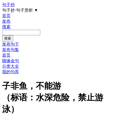
句子抄
句子抄·句子赏析
▼
首页
发布
搜索
发布句子
发布句集
首页
随缘金句
分类大全
我的句库
子非鱼，不能游
（标语：水深危险，禁止游
泳）