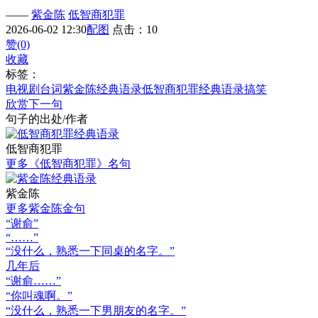
——
紫金陈
低智商犯罪
2026-06-02 12:30
配图
点击：10
赞(0)
收藏
标签：
电视剧台词
紫金陈经典语录
低智商犯罪经典语录
搞笑
欣赏下一句
句子的出处/作者
低智商犯罪
更多《低智商犯罪》名句
紫金陈
更多紫金陈金句
“谢俞”
“……”
“没什么，熟悉一下同桌的名字。”
几年后
“谢俞……”
“你叫魂啊。”
“没什么，熟悉一下男朋友的名字。”