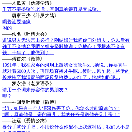
——木瓜黄《伪装学渣》
千万不要扮猪吃老虎，否则真的很容易变成猪。
——唐家三少《斗罗大陆》
喝酱油耍酒疯
闲的
——佚名《吐槽大会》
谁说男人无法言出必行？刚结婚时我问你们刘姐夫，你以后有
钱了不会抛弃我吧？姐夫坚毅地说：你放心！我根本不会有
钱。十年了，他做到了。
——傅首尔《微博》
1991年，我在家乡的河坝上跟我女友吹牛x…她说…你要真牛
就对着6000人吹，再现场直播才牛呢…彼时…风乍起，将伊的
长发拂至我清癯的面庞反复撩拨…23年了，恍然如昨呢…
——罗永浩《老罗语录》
请用一个词来形容你的男朋友？
哪？
——神回复吐槽帝《微博》
“姐，如果有一个人深深伤害了你，你怎么才能原谅他？”
“呵，原谅他是上帝的事儿，我的任务是送他去见上帝！”
——汪远《爱情公寓》
要分手就分手吧，不用说什么你配不上我这种话，我们又不是