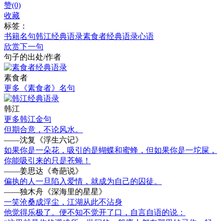
赞(0)
收藏
标签：
书籍名句
韩江经典语录
素食者经典语录
心语
欣赏下一句
句子的出处/作者
素食者
更多《素食者》名句
韩江
更多韩江金句
但期合意，不论风水。
——沈复《浮生六记》
如果你是一朵花，吸引的是蝴蝶和蜜蜂，但如果你是一坨屎，
你能吸引来的只是苍蝇！
——姜思达《奇葩说》
偏执的人一旦陷入爱情，就成为自己的囚徒。
——独木舟《深海里的星星》
一笑沧桑成浮尘，江湖从此不沾身
他觉得乐极了。便不知不觉开了口，自言自语的说：