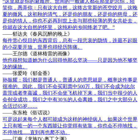
“这里就是你的避难所。世间的一般庸人都在那里妒忌你，轻
笑你，愚弄你；只有这大自然，这终古常新的苍空皎月，这晚
夏的微风，这初秋的清气，还是你的朋友，还是你的慈母，还
是你的情人，你也不必再到世上去与那些轻薄的男女共处去，
你就在这大自然的怀里，这纯朴的乡间终老了吧。”
——郁达夫《春风沉醉的晚上》
每件赏心悦目的东西背后，总有一段悲哀的隐情，连最不起眼
的小花要开放，世界也得经历阵痛。
——王尔德《道林格雷的画像》
他也很想知道她为什么回得他那么坚决——只是因为他不够坚
决的缘故。
——张爱玲《郁金香》
孙振耀：我们都是普通人，普通人的意思就是，概率这件事是
很准的。因此，我们不会买彩票中500万，我们不会成为比尔
盖茨或者李嘉诚，我们不会坐飞机掉下来，我们当中很少的人
会创业成功，我们之中有30％的人会离婚，我们之中大部分人
会活过65岁……
——东东枪《俗话说》
可是说起来每个人都可能成为这样的神经病人，如果这个世界
上只有唯一的一个东西能让你觉得有依靠，你也会不停地找，
不停地找......直到再也爬不动。
——江南《龙族IV·奥丁之渊》