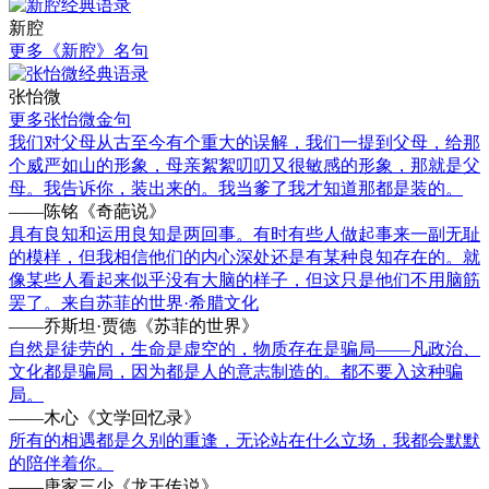
新腔
更多《新腔》名句
张怡微
更多张怡微金句
我们对父母从古至今有个重大的误解，我们一提到父母，给那
个威严如山的形象，母亲絮絮叨叨又很敏感的形象，那就是父
母。我告诉你，装出来的。我当爹了我才知道那都是装的。
——陈铭《奇葩说》
具有良知和运用良知是两回事。有时有些人做起事来一副无耻
的模样，但我相信他们的内心深处还是有某种良知存在的。就
像某些人看起来似乎没有大脑的样子，但这只是他们不用脑筋
罢了。来自苏菲的世界·希腊文化
——乔斯坦·贾德《苏菲的世界》
自然是徒劳的，生命是虚空的，物质存在是骗局——凡政治、
文化都是骗局，因为都是人的意志制造的。都不要入这种骗
局。
——木心《文学回忆录》
所有的相遇都是久别的重逢，无论站在什么立场，我都会默默
的陪伴着你。
——唐家三少《龙王传说》