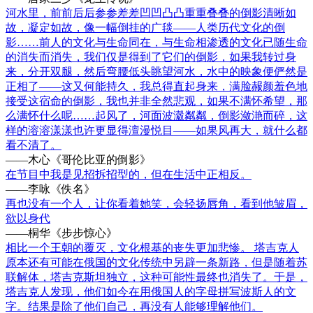
河水里，前前后后参参差差凹凹凸凸重重叠叠的倒影清晰如
故，凝定如故，像一幅倒挂的广毯——人类历代文化的倒
影……前人的文化与生命同在，与生命相渗透的文化已随生命
的消失而消失，我们仅是得到了它们的倒影，如果我转过身
来，分开双腿，然后弯腰低头眺望河水，水中的映象便俨然是
正相了——这又何能持久，我总得直起身来，满脸赧颜羞色地
接受这宿命的倒影，我也并非全然悲观，如果不满怀希望，那
么满怀什么呢……起风了，河面波瀫粼粼，倒影潋滟而碎，这
样的溶溶漾漾也许更显得澶漫悦目——如果风再大，就什么都
看不清了。
——木心《哥伦比亚的倒影》
在节目中我是见招拆招型的，但在生活中正相反。
——李咏《佚名》
再也没有一个人，让你看着她笑，会轻扬唇角，看到他皱眉，
欲以身代
——桐华《步步惊心》
相比一个王朝的覆灭，文化根基的丧失更加悲惨。 塔吉克人
原本还有可能在俄国的文化传统中另辟一条新路，但是随着苏
联解体，塔吉克斯坦独立，这种可能性最终也消失了。于是，
塔吉克人发现，他们如今在用俄国人的字母拼写波斯人的文
字。结果是除了他们自己，再没有人能够理解他们。