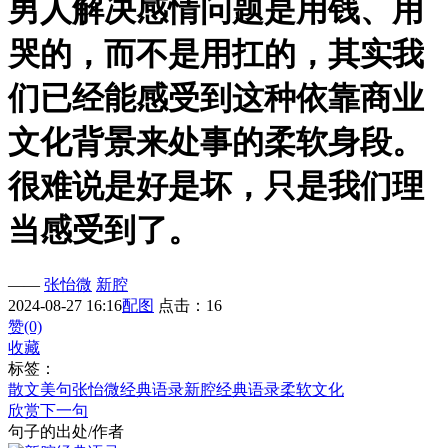
男人解决感情问题是用钱、用
哭的，而不是用扛的，其实我
们已经能感受到这种依靠商业
文化背景来处事的柔软身段。
很难说是好是坏，只是我们理
当感受到了。
——
张怡微
新腔
2024-08-27 16:16
配图
点击：16
赞(0)
收藏
标签：
散文美句
张怡微经典语录
新腔经典语录
柔软
文化
欣赏下一句
句子的出处/作者