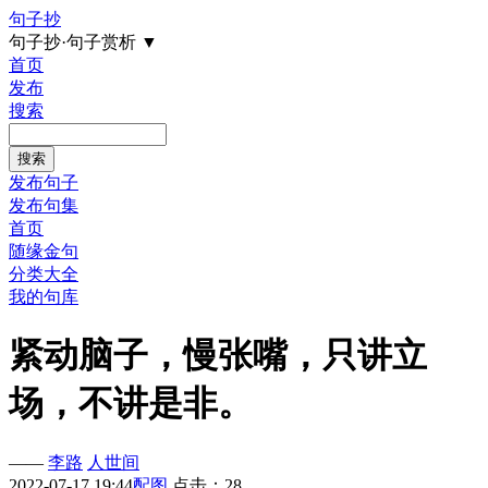
句子抄
句子抄·句子赏析
▼
首页
发布
搜索
发布句子
发布句集
首页
随缘金句
分类大全
我的句库
紧动脑子，慢张嘴，只讲立
场，不讲是非。
——
李路
人世间
2022-07-17 19:44
配图
点击：28