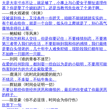
大是大非寸步不让，就足够了，小事上与心爱女子掰扯道理作
甚？你是娶了个媳妇进门，还是当教书先生收了个弟子啊。
——烽火戏诸侯《剑来》
没被逼到份上，又没条件一步蹬天，咱能不能就踏踏实实的，
有个机会给你，就是一个台阶，低头往上爬就是了，别心高气
傲地非得往上看。
——鲍鲸鲸《等风来》
不管你怎样和人交往，但是你要记住：不要移情别恋，不要将
第三者带入我们的生活，不要影响到我和你的感情，我们最终
是要白头偕老的，几十年中人难免犯错，现阶段我们都年轻，
不如睁一只眼闭一只眼。
——刘同《谁的青春不迷茫》
在爱的任何阶段，都别耍一些自以为是的小聪明，不要用可能
伤害到对方的方式去索取爱意。
——鹿满川《此时此刻相爱的能力》
不猜忌，不多疑，不钻牛角尖。
——辉姑娘《时间会证明一切》
不要让那些你曾经所厌恶和痛恨的，最后把你变成了你最厌恶
的样子。
——陈亚豪《你不必逞强，时间会为你疗伤》
欣赏下一句