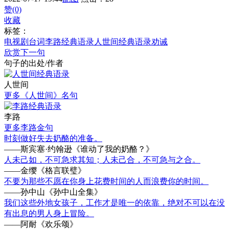
赞(0)
收藏
标签：
电视剧台词
李路经典语录
人世间经典语录
劝诫
欣赏下一句
句子的出处/作者
人世间
更多《人世间》名句
李路
更多李路金句
时刻做好失去奶酪的准备。
——斯宾塞·约翰逊《谁动了我的奶酪？》
人未己如，不可急求其知；人未己合，不可急与之合。
——金缨《格言联璧》
不要为那些不愿在你身上花费时间的人而浪费你的时间。
——孙中山《孙中山全集》
我们这些外地女孩子，工作才是唯一的依靠，绝对不可以在没
有出息的男人身上冒险。
——阿耐《欢乐颂》