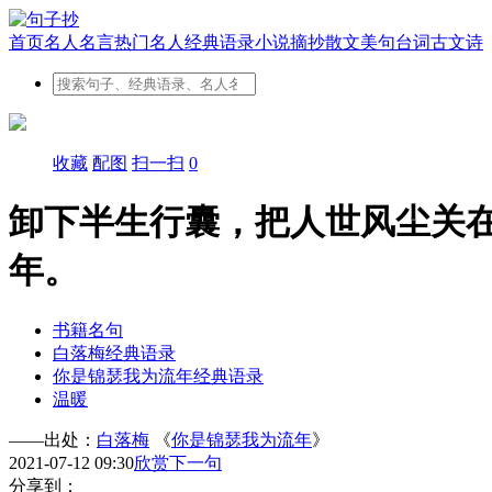
首页
名人名言
热门名人
经典语录
小说摘抄
散文美句
台词
古文
诗
收藏
配图
扫一扫
0
卸下半生行囊，把人世风尘关
年。
书籍名句
白落梅经典语录
你是锦瑟我为流年经典语录
温暖
——出处：
白落梅
《
你是锦瑟我为流年
》
2021-07-12 09:30
欣赏下一句
分享到：