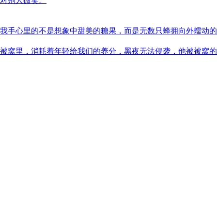
对别人微笑。
我手心里的不是想象中甜美的糖果，而是无数只蜂拥向外蠕动的
被窝里，消耗着年轻给我们的养分，黑夜无法侵袭，他被被窝的