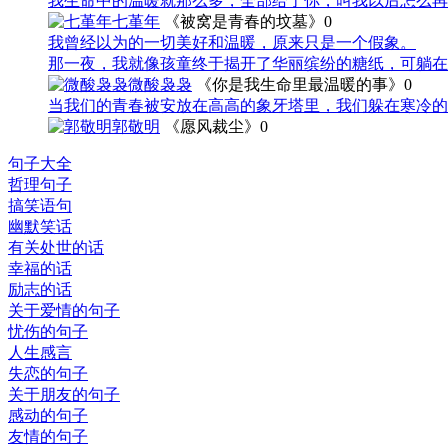
我生命中的温暖就那么多，全部给了你，叫我以后怎么再
七堇年
《被窝是青春的坟墓》
0
我曾经以为的一切美好和温暖，原来只是一个假象。
那一夜，我就像孩童终于揭开了华丽缤纷的糖纸，可躺在
微酸袅袅
《你是我生命里最温暖的事》
0
当我们的青春被安放在高高的象牙塔里，我们躲在寒冷的
郭敬明
《愿风裁尘》
0
句子大全
哲理句子
搞笑语句
幽默笑话
有关处世的话
幸福的话
励志的话
关于爱情的句子
忧伤的句子
人生感言
失恋的句子
关于朋友的句子
感动的句子
友情的句子