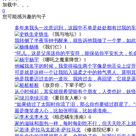
加载中。。。
0
您可能感兴趣的句子
多年来我头一次意识到，这园中不单是处处都有过我的车
史铁生
《我与地坛》
1
我转侧了半夜等钟书醒来，就告诉他我做了一个梦，如此
杨绛
《我们仨》
1
“吒儿，这是父亲送你的平安符，能保佑你平安长大，长
杨宇
《哪吒之魔童降世》
1
他喊我名字的时候，我觉得福生两个字像是他舌尖上绽开
可是就是这样一个让我陷入温柔之中的帅气男人。莫明其
他是我要迈过去的一道坎。我跨过去，再回望，它就是遥
桩桩
《放弃你，下辈子吧》
0
从小时候起，其实就很希望能有个朋友，人类也好，妖怪
绿川幸
《夏目友人帐》
0
“如果错过了太阳时你流了泪，那么你也要错过群星了。
最是微笑虐人心，比如张明瑞，比如盛淮南。
李木戈
《暗恋橘生淮南》
0
家的滋味和面包一样，每时每刻吃不行，但天天吃不上就
若泽·萨拉马戈
《修道院纪事》
0