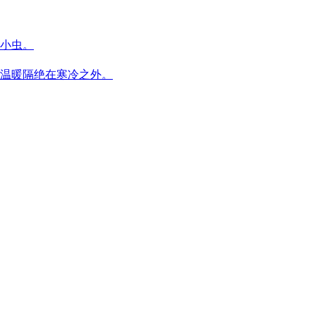
小虫。
温暖隔绝在寒冷之外。