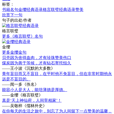
标签：
书籍名句
金缨经典语录
格言联璧经典语录
赞美
欣赏下一句
句子的出处/作者
格言联璧
更多《格言联璧》名句
金缨
更多金缨金句
贝壳因为舍得血肉，才有珍珠赞美伤口
煤炭因为善于等候，才有钻石寄托恒久
——王小波《沉默的大多数》
青年盲目而又不盲目，在平时他不免盲目，但在非常时期他永
远是不盲目的。
——闻一多《佚名》
能容小人是大人，能培薄德是厚德。
——金缨《格言联璧》
真是‘天上神仙府，人间宰相家’！
——吴敬梓《儒林外史》
在你每天的生活之旅中，别忘了为人间留下一点赞美的温馨，