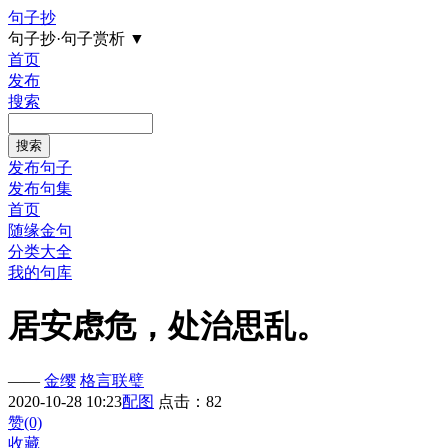
句子抄
句子抄·句子赏析
▼
首页
发布
搜索
发布句子
发布句集
首页
随缘金句
分类大全
我的句库
居安虑危，处治思乱。
——
金缨
格言联璧
2020-10-28 10:23
配图
点击：82
赞(0)
收藏