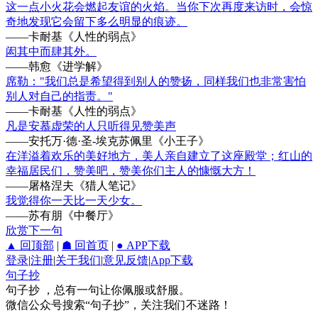
这一点小火花会燃起友谊的火焰。当你下次再度来访时，会惊
奇地发现它会留下多么明显的痕迹。
——卡耐基《人性的弱点》
闳其中而肆其外。
——韩愈《进学解》
席勒："我们总是希望得到别人的赞扬，同样我们也非常害怕
别人对自己的指责。"
——卡耐基《人性的弱点》
凡是安慕虚荣的人只听得见赞美声
——安托万·德·圣-埃克苏佩里《小王子》
在洋溢着欢乐的美好地方，美人亲自建立了这座殿堂；红山的
幸福居民们，赞美吧，赞美你们主人的慷慨大方！
——屠格涅夫《猎人笔记》
我觉得你一天比一天少女。
——苏有朋《中餐厅》
欣赏下一句
▲ 回顶部
|
☗ 回首页
|
● APP下载
登录
|
注册
|
关于我们
|
意见反馈
|
App下载
句子抄
句子抄 ，总有一句让你佩服或舒服。
微信公众号搜索“句子抄”，关注我们不迷路！