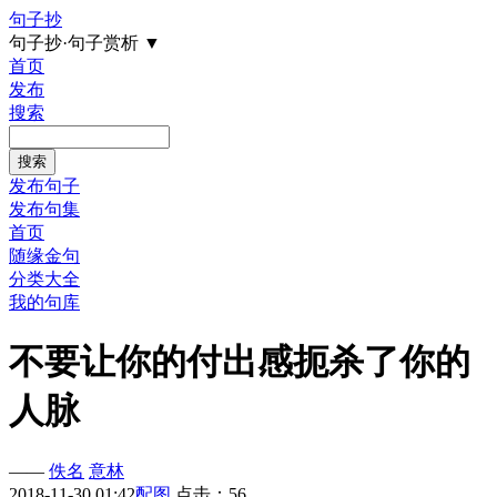
句子抄
句子抄·句子赏析
▼
首页
发布
搜索
发布句子
发布句集
首页
随缘金句
分类大全
我的句库
不要让你的付出感扼杀了你的
人脉
——
佚名
意林
2018-11-30 01:42
配图
点击：56