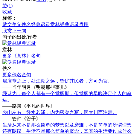
赞(1)
收藏
标签：
散文美句
佚名经典语录
意林经典语录
哲理
欣赏下一句
句子的出处/作者
意林
更多《意林》名句
佚名
更多佚名金句
居庙堂之上，处江湖之远，皆忧其民者，方可为官。
——当年明月《明朝那些事儿》
我认为，每个人都有一个觉醒期，但觉醒的早晚决定个人的命
运。
——路遥《平凡的世界》
乡山左右，经水若泽，内为落渠之写，因大川而注焉。
——管仲《管子》
生活从来不是那么简单的梦想以及磨难，不是简单的所谓理想
还有阴谋，生活不是那么简单的概念，真实的生活要过成什么