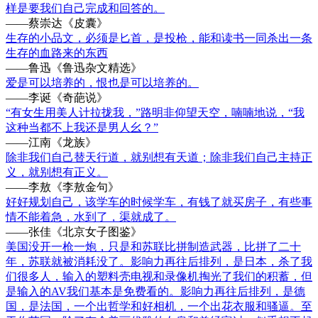
样是要我们自己完成和回答的。
——蔡崇达《皮囊》
生存的小品文，必须是匕首，是投枪，能和读书一同杀出一条
生存的血路来的东西
——鲁迅《鲁迅杂文精选》
爱是可以培养的，恨也是可以培养的。
——李诞《奇葩说》
“有女生用美人计拉拢我，”路明非仰望天空，喃喃地说，“我
这种当都不上我还是男人幺？”
——江南《龙族》
除非我们自己替天行道，就别想有天道；除非我们自己主持正
义，就别想有正义。
——李敖《李敖金句》
好好规划自己，该学车的时候学车，有钱了就买房子，有些事
情不能着急，水到了，渠就成了。
——张佳《北京女子图鉴》
美国没开一枪一炮，只是和苏联比拼制造武器，比拼了二十
年，苏联就被消耗没了。影响力再往后排列，是日本，杀了我
们很多人，输入的塑料壳电视和录像机掏光了我们的积蓄，但
是输入的AV我们基本是免费看的。影响力再往后排列，是德
国，是法国，一个出哲学和好相机，一个出花衣服和骚逼。至