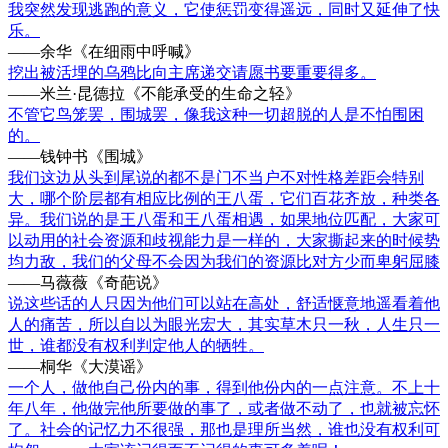
我突然发现逃跑的意义，它使惩罚变得遥远，同时又延伸了快
乐。
——余华《在细雨中呼喊》
挖出被活埋的乌鸦比向主席递交请愿书要重要得多。
——米兰·昆德拉《不能承受的生命之轻》
不管它鸟笼罢，围城罢，像我这种一切超脱的人是不怕围困
的。
——钱钟书《围城》
我们这边从头到尾说的都不是门不当户不对性格差距会特别
大，哪个阶层都有相应比例的王八蛋，它们百花齐放，种类各
异。我们说的是王八蛋和王八蛋相遇，如果地位匹配，大家可
以动用的社会资源和歧视能力是一样的，大家撕起来的时候势
均力敌，我们的父母不会因为我们的资源比对方少而卑躬屈膝
——马薇薇《奇葩说》
说这些话的人只因为他们可以站在高处，舒适惬意地遥看着他
人的痛苦，所以自以为眼光宏大，其实草木只一秋，人生只一
世，谁都没有权利判定他人的牺牲。
——桐华《大漠谣》
一个人，做他自己份内的事，得到他份内的一点注意。不上十
年八年，他做完他所要做的事了，或者做不动了，也就被忘怀
了。社会的记忆力不很强，那也是理所当然，谁也没有权利可