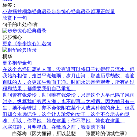
标签：
小说摘抄
桐华经典语录
步步惊心经典语录
哲理
正能量
欣赏下一句
句子的出处/作者
步步惊心
更多《步步惊心》名句
桐华
更多桐华金句
在这个光怪陆离的人间，没有谁可以将日子过得行云流水。但
我始终相信，走过平湖烟雨，岁月山河，那些历尽劫数、尝遍
百味的人，会更加生动而干净。时间永远是旁观者，所有的过
程和结果，都需要我们自己承担。
世间曾有张爱玲，世间唯有张爱玲，只是这个人早已隔了风雨
时空。纵算我们穷尽人海，也不能再与之相遇。因为她只有一
生，她不会转世，亦不会依附在某个人或某种物的身上。但我
们却会永远记住，这个让人珍爱的女子，这个不会老去的灵
魂。所以，你寻她，她在这里；你不寻她，她也在这里。
水寒江静，月明星疏。在散场之前，我竟落下泪
——白落梅《因为懂得，所以慈悲——张爱玲的倾城往事》