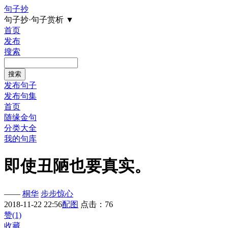
句子抄
句子抄·句子赏析
▼
首页
发布
搜索
发布句子
发布句集
首页
随缘金句
分类大全
我的句库
即使丑陋也要真实。
——
桐华
步步惊心
2018-11-22 22:56
配图
点击：76
赞(1)
收藏