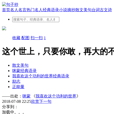
首页
名人名言
热门名人
经典语录
小说摘抄
散文美句
台词
古文
诗
收藏
配图
扫一扫
1
这个世上，只要你敢，再大的
散文美句
咪蒙经典语录
我喜欢这个功利的世界经典语录
励志
正能量
——出处：
咪蒙
《
我喜欢这个功利的世界
》
2018-07-08 22:25
欣赏下一句
分享到：
加载中。。。