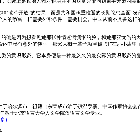
面，实际上是政治人物对解决好本国财富分配问题束手无策的障
此非“改革开放”的结果，而是共和国积重难返的长期隐患全面“
个人的致富一样需要外部条件，需要机会。中国从前不具备这样
馋，的确是因为想看见她那张神情迷惘惆怅的脸，和她那双忧伤的
命运中没有意外的侥幸，那幺大概一辈子就算被“钉”在那小店里
着人类的意识形态。它本身便是一种最悠久的最实际的意识形态的
日出生于哈尔滨市，祖籍山东荣成市泊于镇温泉寨。中国作家协会
任教于北京语言大学人文学院汉语言文学专业。
更多)
绍