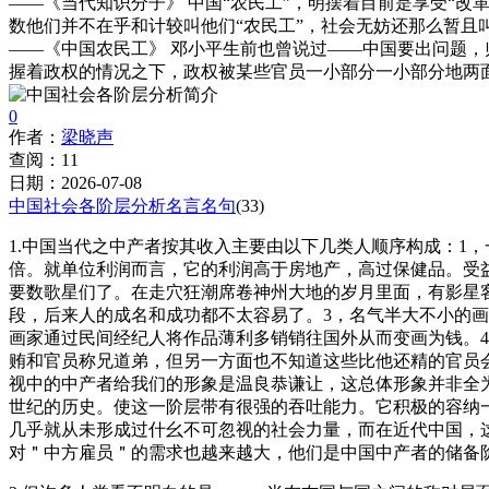
——《当代知识分子》 中国“农民工”，明摆着目前是享受“
数他们并不在乎和计较叫他们“农民工”，社会无妨还那么暂且
——《中国农民工》 邓小平生前也曾说过——中国要出问题
握着政权的情况之下，政权被某些官员一小部分一小部分地两
0
作者：
梁晓声
查阅：11
日期：2026-07-08
中国社会各阶层分析名言名句
(33)
1.中国当代之中产者按其收入主要由以下几类人顺序构成：1
倍。就单位利润而言，它的利润高于房地产，高过保健品。受
要数歌星们了。在走穴狂潮席卷神州大地的岁月里面，有影星
段，后来人的成名和成功都不太容易了。3，名气半大不小的
画家通过民间经纪人将作品薄利多销销往国外从而变画为钱。
贿和官员称兄道弟，但另一方面也不知道这些比他还精的官员
视中的中产者给我们的形象是温良恭谦让，这总体形象并非全
世纪的历史。使这一阶层带有很强的吞吐能力。它积极的容纳
几乎就从未形成过什幺不可忽视的社会力量，而在近代中国，
对＂中方雇员＂的需求也越来越大，他们是中国中产者的储备阶