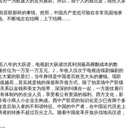
中国另一为数庞大的贫穷族群。所以，我个人的观点是，既然大多
前苏联那样的事情。然而，中国共产党也可能在非常巩固地掌
地、不断地左右结网，上下结网……
佛五八年的大跃进，电视剧大获成功其利润最高棵翻成本的数
遍价位为一万至一万五元。2，年收入仅次于电视连续剧编剧的
红大紫的歌星们，当年挣得是中国老百姓充大头的傻钱。现阶
价值越高，其实就是钱的保值和升值方式。除了拍卖场中产阶级
色关系以金钱和美女为纽带，深深的纠缠在一起，一方面仗着行
公有体制内的在业人员，享受着公有资源的福利。西方文化，影
非有小商人小企业主构成。西中产阶层的知识化至少已有两个多
改造后加入者的不和谐特征。中国的中产者，在中国近代历史上
两者的转换不超过百分之几。随着中国改革开放步伐地讯仅进，