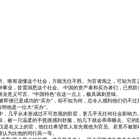
析。唯有读懂这个社会，方能无往不胜。为官者阅之，可知为官
种事业，皆需洞悉这个社会。 中国的资产者和买办者们，已然阶
业意义可言。“中国特色”在这一点上，极具讽刺意味。
者即便已是成功的“买办”，却不知为何，总令人感到他们仍不过是
明他是一位大“买办”。
史中，几乎从未形成过不可忽视的阶层，更几乎无任何社会影响
闹，被一只温柔的手抚摸感到舒服，拍几下就会乖乖睡去。它的
仅仅是名义上的官，他往往希望世人首先视他为官员。若竟不被那
被认为比他的同行高一等。