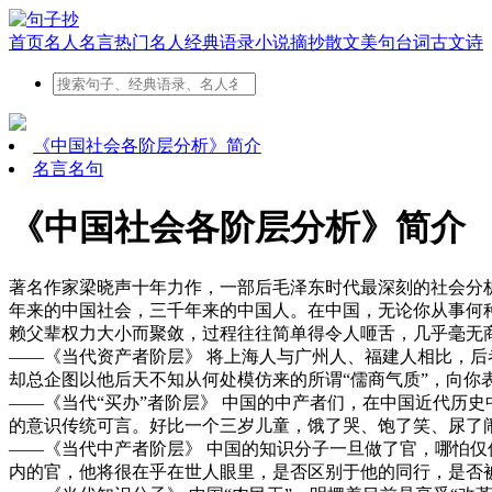
首页
名人名言
热门名人
经典语录
小说摘抄
散文美句
台词
古文
诗
《中国社会各阶层分析》简介
名言名句
《中国社会各阶层分析》简介
著名作家梁晓声十年力作，一部后毛泽东时代最深刻的社会分
年来的中国社会，三千年来的中国人。在中国，无论你从事何
赖父辈权力大小而聚敛，过程往往简单得令人咂舌，几乎毫无商
——《当代资产者阶层》 将上海人与广州人、福建人相比，后
却总企图以他后天不知从何处模仿来的所谓“儒商气质”，向你表
——《当代“买办”者阶层》 中国的中产者们，在中国近代历
的意识传统可言。好比一个三岁儿童，饿了哭、饱了笑、尿了
——《当代中产者阶层》 中国的知识分子一旦做了官，哪怕
内的官，他将很在乎在世人眼里，是否区别于他的同行，是否