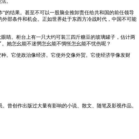
眼法。
发作”的结果。甚至不可以一股脑全推卸责任给共和国的前任领导
的外部条件和机会。正如世界处于东西方冷战时代，中国不可能
大眼睛。柜台上有一只大约可装三四斤糖豆的玻璃罐子，估计两
了。她怎幺能不迷惘怎幺能不惆怅怎幺能不忧伤呢？
变种。它使政治像经济。它使外交像外贸。它使经济学像发财
会员。曾创作出版过大量有影响的小说、散文、随笔及影视作品。