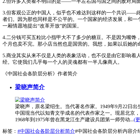
2.但许多人类看不明白的是——一半左右国与国之间的敌对局
3.但客观公正的中国人，似乎也不难达到这样的一个共识——
者们。因为那也同样是不公平的。一个国家的经济发展，和一
一厢情愿地提出“改革开放”的国策。
4.二分钱可买五粒比小指甲大不了多少的糖豆。不是因为嘴
个月也卖不完。那小店当然也是国营的。我想，如果以后她的
5.商业其实从来不仅是人类的表象活动，也不仅是由它影响
经。它使我们几乎每一个人的灵魂都有一半儿像商人。
《中国社会各阶层分析》作者简介
梁晓声简介
梁晓声，原名梁绍生。当代著名作家。1949年9月22
中国现当代以知青文学成名的代表作家之一。现居北京，
1968年到1975年曾在黑龙江生产建设兵团第一师劳动...
(
标签：
#中国社会各阶层分析简介
#中国社会各阶层分析内容介