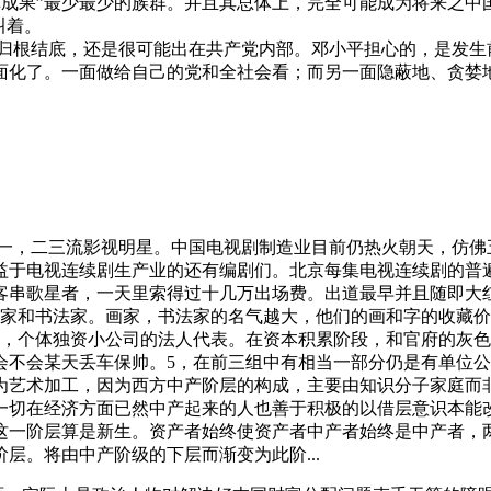
改革成果”最少最少的族群。并且其总体上，完全可能成为将来之
叫着。
，归根结底，还是很可能出在共产党内部。邓小平担心的，是发生
面化了。一面做给自己的党和全社会看；而另一面隐蔽地、贪婪
，一，二三流影视明星。中国电视剧制造业目前仍热火朝天，仿
益于电视连续剧生产业的还有编剧们。北京每集电视连续剧的普
客串歌星者，一天里索得过十几万出场费。出道最早并且随即大
画家和书法家。画家，书法家的名气越大，他们的画和字的收藏
4，个体独资小公司的法人代表。在资本积累阶段，和官府的灰
会不会某天丢车保帅。5，在前三组中有相当一部分仍是有单位
为艺术加工，因为西方中产阶层的构成，主要由知识分子家庭而
一切在经济方面已然中产起来的人也善于积极的以借层意识本能
这一阶层算是新生。资产者始终使资产者中产者始终是中产者，
层。将由中产阶级的下层而渐变为此阶...