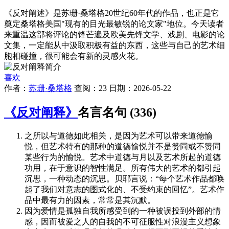
《反对阐述》是苏珊·桑塔格20世纪60年代的作品，也正是它
奠定桑塔格美国"现有的目光最敏锐的论文家"地位。今天读者
来重温这部将评论的锋芒遍及欧美先锋文学、戏剧、电影的论
文集，一定能从中汲取积极有益的东西，这些与自己的艺术细
胞相碰撞，很可能会有新的灵感火花。
喜欢
作者：
苏珊·桑塔格
查阅：23 日期：2026-05-22
《反对阐释》
名言名句 (336)
之所以与道德如此相关，是因为艺术可以带来道德愉
悦，但艺术特有的那种的道德愉悦并不是赞同或不赞同
某些行为的愉悦。艺术中道德与月以及艺术所起的道德
功用，在于意识的智性满足。所有伟大的艺术的都引起
沉思，一种动态的沉思。贝耶言说：“每个艺术作品都唤
起了我们对意志的图式化的、不受约束的回忆”。艺术作
品中最有力的因素，常常是其沉默。
因为爱情是孤独自我所感受到的一种被误投到外部的情
感，因而被爱之人的自我的不可征服性对浪漫主义想象