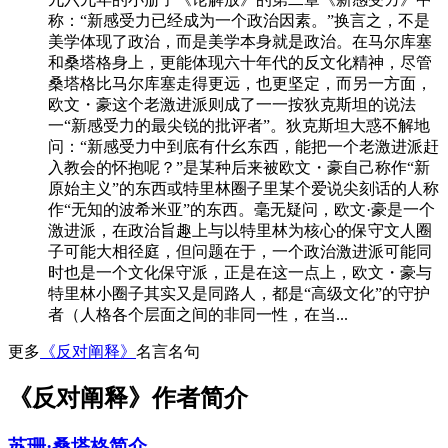
称：“新感受力已经成为一个政治因素。”换言之，不是
美学体现了政治，而是美学本身就是政治。在马尔库塞
和桑塔格身上，更能体现六十年代的反文化精神，尽管
桑塔格比马尔库塞走得更远，也更坚定，而另一方面，
欧文・豪这个老激进派则成了一一按狄克斯坦的说法
一“新感受力的最尖锐的批评者”。狄克斯坦大惑不解地
问：“新感受力中到底有什幺东西，能把一个老激进派赶
入教会的怀抱呢？”是某种后来被欧文・豪自己称作“新
原始主义”的东西或特里林圈子里某个爱说尖刻话的人称
作“无知的波希米亚”的东西。毫无疑问，欧文·豪是一个
激进派，在政治旨趣上与以特里林为核心的保守文人圈
子可能大相径庭，但问题在于，一个政治激进派可能同
时也是一个文化保守派，正是在这一点上，欧文・豪与
特里林小圈子其实又是同路人，都是“高级文化”的守护
者（人格各个层面之间的非同一性，在当...
更多
《反对阐释》
名言名句
《反对阐释》作者简介
苏珊·桑塔格简介