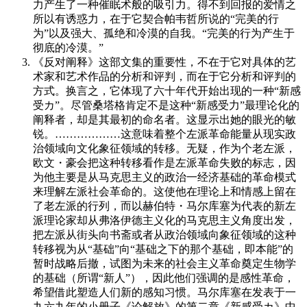
力产生了一种催眠术般的吸引力。得不到回报的爱情之
所以有诱惑力，在于它契合帕韦哲所说的“完美的行
为”以及强大、孤绝和冷漠的自我。“完美的行为产生于
彻底的冷漠。”
《反对阐释》这部文集的重要性，不在于它对具体的艺
术家和艺术作品的分析和评判，而在于它分析和评判的
方式。换言之，它体现了六十年代开始出现的一种“新感
受カ”。尽管桑塔格肯定不是这种“新感受力”最理论化的
阐释者，却是其最初的命名者。这显示出她的眼光的敏
锐。………………这意味着整个左派革命能量从现实政
治领域向文化象征领域的转移。无疑，作为个老左派，
欧文・豪会把这种转移看作是左派革命失败的标志，因
为他主要是从马克思主义的政治一经济基础的革命模式
来理解左派社会革命的。这使他在理论上和情感上留在
了老左派的行列，而以赫伯特・马尔库塞为代表的新左
派理论家却从弗洛伊德主义化的马克思主义角度出发，
把左派从街头向书斋或者从政治领域向象征领域的这种
转移视为从“基础”向“基础之下的那个基础，即本能”的
暂时战略后撤，试图为未来的社会主义革命奠定生物学
的基础（所谓“新人”），因此他们强调的是感性革命，
希望借此塑造人们新的感知习惯。马尔库塞在发表于一
九六九年的小册子《论解放》的第二章《新感受カ》中