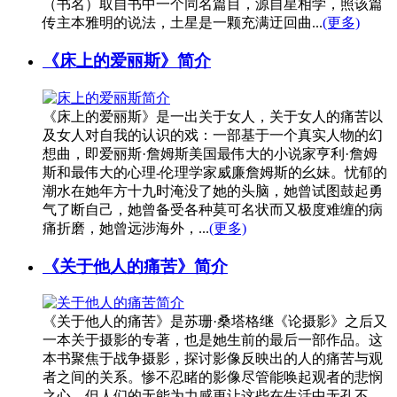
（书名）取自书中一个同名篇目，源自星相学，照该篇
传主本雅明的说法，土星是一颗充满迂回曲...
(更多)
《床上的爱丽斯》简介
《床上的爱丽斯》是一出关于女人，关于女人的痛苦以
及女人对自我的认识的戏：一部基于一个真实人物的幻
想曲，即爱丽斯·詹姆斯美国最伟大的小说家亨利·詹姆
斯和最伟大的心理-伦理学家威廉詹姆斯的幺妹。忧郁的
潮水在她年方十九时淹没了她的头脑，她曾试图鼓起勇
气了断自己，她曾备受各种莫可名状而又极度难缠的病
痛折磨，她曾远涉海外，...
(更多)
《关于他人的痛苦》简介
《关于他人的痛苦》是苏珊·桑塔格继《论摄影》之后又
一本关于摄影的专著，也是她生前的最后一部作品。这
本书聚焦于战争摄影，探讨影像反映出的人的痛苦与观
者之间的关系。惨不忍睹的影像尽管能唤起观者的悲悯
之心，但人们的无能为力感更让这些在生活中无孔不