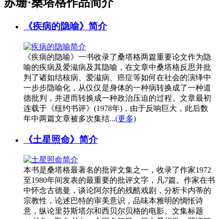
苏珊·桑塔格作品简介
《疾病的隐喻》简介
《疾病的隐喻》一书收录了桑塔格两篇重要论文作为隐
喻的疾病及爱滋病及其隐喻，在文章中桑塔格反思并批
判了诸如结核病、爱滋病、癌症等如何在社会的演绎中
一步步隐喻化，从仅仅是身体的一种病转换成了一种道
德批判，并进而转换成一种政治压迫的过程。文章最初
连载于《纽约书评》(1978年)，由于反响巨大，此后数
年中两篇文章被多次集结...
(更多)
《土星照命》简介
本书是桑塔格最著名的批评文集之一，收录了作家1972
至1980年间发表的最重要的批评文字，凡7篇。作家在书
中怀念古德曼，谈论阿尔托的残酷戏剧，分析卡内蒂的
宗教性，论述巴特的审美意识，品味本雅明的惆怅诗
意，纵论里芬斯塔尔和西贝尔贝格的电影。文集标题