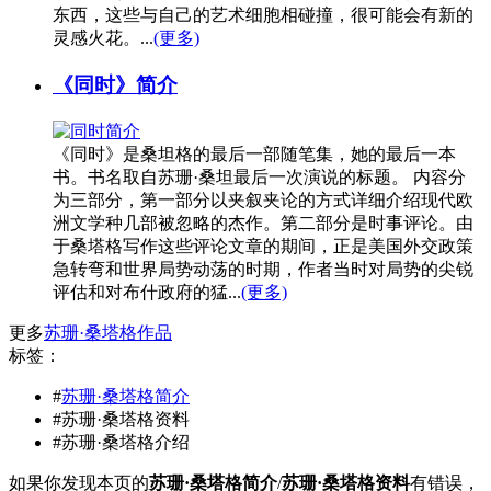
东西，这些与自己的艺术细胞相碰撞，很可能会有新的
灵感火花。...
(更多)
《同时》简介
《同时》是桑坦格的最后一部随笔集，她的最后一本
书。书名取自苏珊·桑坦最后一次演说的标题。 内容分
为三部分，第一部分以夹叙夹论的方式详细介绍现代欧
洲文学种几部被忽略的杰作。第二部分是时事评论。由
于桑塔格写作这些评论文章的期间，正是美国外交政策
急转弯和世界局势动荡的时期，作者当时对局势的尖锐
评估和对布什政府的猛...
(更多)
更多
苏珊·桑塔格作品
标签：
#
苏珊·桑塔格简介
#苏珊·桑塔格资料
#苏珊·桑塔格介绍
如果你发现本页的
苏珊·桑塔格简介
/
苏珊·桑塔格资料
有错误，