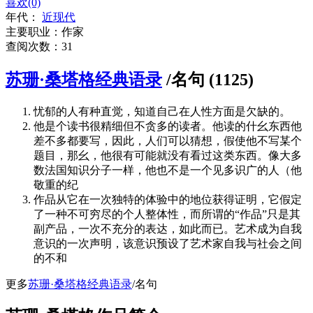
喜欢(0)
年代：
近现代
主要职业：作家
查阅次数：31
苏珊·桑塔格经典语录
/名句 (1125)
忧郁的人有种直觉，知道自己在人性方面是欠缺的。
他是个读书很精细但不贪多的读者。他读的什幺东西他
差不多都要写，因此，人们可以猜想，假使他不写某个
题目，那幺，他很有可能就没有看过这类东西。像大多
数法国知识分子一样，他也不是一个见多识广的人（他
敬重的纪
作品从它在一次独特的体验中的地位获得证明，它假定
了一种不可穷尽的个人整体性，而所谓的“作品”只是其
副产品，一次不充分的表达，如此而已。艺术成为自我
意识的一次声明，该意识预设了艺术家自我与社会之间
的不和
更多
苏珊·桑塔格经典语录
/名句