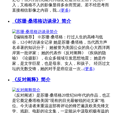
入，又格格不入的影像显得多余而荒诞。若不经思考而
直接相信影像之内容，我...
(更多)
《苏珊·桑塔格访谈录》简介
【编辑推荐】 ※苏珊·桑塔格：行过人生的高峰与低
谷，12小时访谈全记录 她是苏珊·桑塔格，当代西方声
名卓著的知识分子； 她被誉为美国公众的良心大西洋两
岸第一批评家； 她的代表作《反对阐释》《疾病的隐
喻》《论摄影》，在众多领域引发思想地震； 她是作
家，是文学巨星，也是母亲、女人，和孩子。 经历过文
坛的无数交锋，她的对手是癌症这一次...
(更多)
《反对阐释》简介
《反对阐述》是苏珊·桑塔格20世纪60年代的作品，也正
是它奠定桑塔格美国"现有的目光最敏锐的论文家"地
位。今天读者来重温这部将评论的锋芒遍及欧美先锋文
学、戏剧、电影的论文集，一定能从中汲取积极有益的