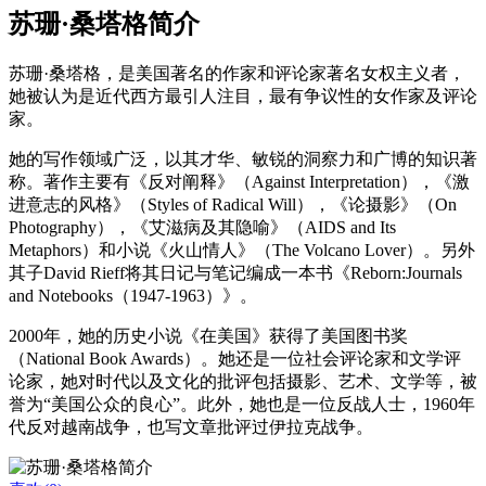
苏珊·桑塔格简介
苏珊·桑塔格，是美国著名的作家和评论家著名女权主义者，
她被认为是近代西方最引人注目，最有争议性的女作家及评论
家。
她的写作领域广泛，以其才华、敏锐的洞察力和广博的知识著
称。著作主要有《反对阐释》（Against Interpretation），《激
进意志的风格》（Styles of Radical Will），《论摄影》（On
Photography），《艾滋病及其隐喻》（AIDS and Its
Metaphors）和小说《火山情人》（The Volcano Lover）。另外
其子David Rieff将其日记与笔记编成一本书《Reborn:Journals
and Notebooks（1947-1963）》。
2000年，她的历史小说《在美国》获得了美国图书奖
（National Book Awards）。她还是一位社会评论家和文学评
论家，她对时代以及文化的批评包括摄影、艺术、文学等，被
誉为“美国公众的良心”。此外，她也是一位反战人士，1960年
代反对越南战争，也写文章批评过伊拉克战争。