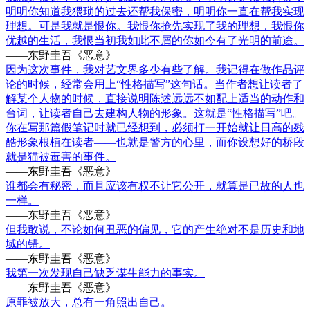
明明你知道我猥琐的过去还帮我保密，明明你一直在帮我实现
理想。可是我就是恨你。我恨你抢先实现了我的理想，我恨你
优越的生活，我恨当初我如此不屑的你如今有了光明的前途。
——东野圭吾《恶意》
因为这次事件，我对艺文界多少有些了解。我记得在做作品评
论的时候，经常会用上“性格描写”这句话。当作者想让读者了
解某个人物的时候，直接说明陈述远远不如配上适当的动作和
台词，让读者自己去建构人物的形象。这就是“性格描写”吧。
你在写那篇假笔记时就已经想到，必须打一开始就让日高的残
酷形象根植在读者——也就是警方的心里，而你设想好的桥段
就是猫被毒害的事件。
——东野圭吾《恶意》
谁都会有秘密，而且应该有权不让它公开，就算是已故的人也
一样。
——东野圭吾《恶意》
但我敢说，不论如何丑恶的偏见，它的产生绝对不是历史和地
域的错。
——东野圭吾《恶意》
我第一次发现自己缺乏谋生能力的事实。
——东野圭吾《恶意》
原罪被放大，总有一角照出自己。