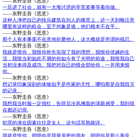
——东野圭吾《恶意》
一旦进了社会，就有一大堆讨厌的辛苦差事等着你做。
——东野圭吾《恶意》
这种人净把自己的快乐建筑在别人的痛苦上，还一天到晚注意
哪里有这样的机会，至于对象是谁，他们根本不在乎。
——东野圭吾《恶意》
那个人有本事毫不在意地折磨他人，这大概就是所谓的残忍。
——东野圭吾《恶意》
我就是恨你，我恨你抢先实现了我的理想，我恨你优越的生
活，我恨当初如此不屑的你如今有了光明的前途，我恨我自己
当初没来得及成功。我把对自己的恨全部给你，一并用来恨
你。
——东野圭吾《恶意》
想记录印象深刻的体验似乎是作家的天性，哪怕那是自我毁灭
的记录。
——东野圭吾《恶意》
我想我当时脸一定很红，告辞后冷风拂面的清新感受，我到现
在都还记得.
——东野圭吾《恶意》
犯罪的潜在因素往往是女人，这句话耳熟能详。
——东野圭吾《恶意》
我就是恨你，明明你是我最亲密的朋友，明明你是那么善良，