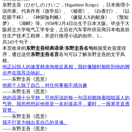
东野圭吾（ひがしの けいご，Higashino Keigo），日本推理小
说作家。代表作有《放学后》、《秘密》、《白夜行》、《以
眨眼干杯》、《神探伽利略》、《嫌疑人X的献身》、《预知
梦》、《湖畔》等。1958年2月4日出生于日本大阪。毕业于大
阪府立大学电气工学专业，之后在汽车零件供应商日本电装担
任生产技术工程师，并进行推理小说的创作。1...
共245个句子：
本页收录的
东野圭吾经典语录
/
东野圭吾名句
根据受欢迎度排
序，通过这些
东野圭吾名言
名句可以了解东野圭吾的文字风
格。
他正以惊人的速度精准地接近真相，我好像随时都听到他的脚
步声在我耳边响起。
——东野圭吾《恶意》
他那个人除了自己，对任何事都不感兴趣
——东野圭吾《恶意》
他的语调十分平静，可他所说的每一句话却都挟着咄咄逼人的
气势。我忽然想起他曾是一名剑道高手，霎时，一股寒意直透
背脊。
——东野圭吾《恶意》
我不打算为钱出卖自己的灵魂。
——东野圭吾《恶意》