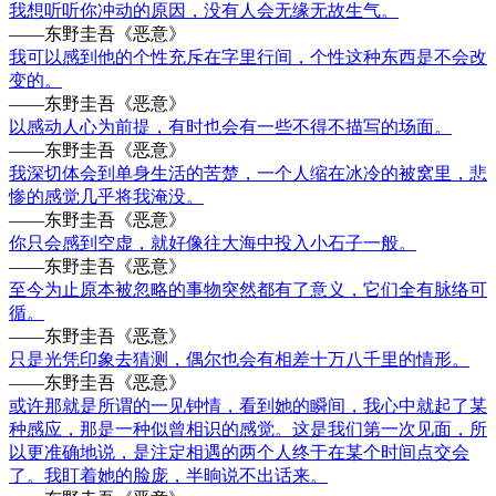
我想听听你冲动的原因，没有人会无缘无故生气。
——东野圭吾《恶意》
我可以感到他的个性充斥在字里行间，个性这种东西是不会改
变的。
——东野圭吾《恶意》
以感动人心为前提，有时也会有一些不得不描写的场面。
——东野圭吾《恶意》
我深切体会到单身生活的苦楚，一个人缩在冰冷的被窝里，悲
惨的感觉几乎将我淹没。
——东野圭吾《恶意》
你只会感到空虚，就好像往大海中投入小石子一般。
——东野圭吾《恶意》
至今为止原本被忽略的事物突然都有了意义，它们全有脉络可
循。
——东野圭吾《恶意》
只是光凭印象去猜测，偶尔也会有相差十万八千里的情形。
——东野圭吾《恶意》
或许那就是所谓的一见钟情，看到她的瞬间，我心中就起了某
种感应，那是一种似曾相识的感觉。这是我们第一次见面，所
以更准确地说，是注定相遇的两个人终于在某个时间点交会
了。我盯着她的脸庞，半晌说不出话来。