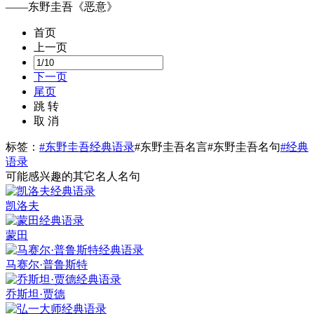
——东野圭吾《恶意》
首页
上一页
下一页
尾页
跳 转
取 消
标签：
#东野圭吾经典语录
#东野圭吾名言
#东野圭吾名句
#经典
语录
可能感兴趣的其它名人名句
凯洛夫
蒙田
马赛尔·普鲁斯特
乔斯坦·贾德