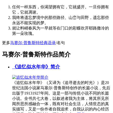
任何一样东西，你渴望拥有它，它就盛开。一旦你拥有
它，它就凋谢。
我终将遗忘梦境中的那些路径、山峦与田野，遗忘那些
永远不能实现的梦。
就让料峭春风为一早就等在门口的彩蝶吹开耶路撒冷的
第一朵玫瑰。
更多
马赛尔·普鲁斯特经典语录
/名句
马赛尔·普鲁斯特作品简介
《追忆似水年华》简介
《追忆似水年华》（又译为《追寻逝去的时光》）是20
世纪法国小说家马塞尔·普鲁斯特创作的长篇小说，先后
出版于19131927年间。这是一部与传统小说不同的长篇
小说。全书共七大卷，以叙述者我为主体，将其所见所
闻所思所感融合一体，既有对社会生活，人情世态的真
实描写，又是一份作者自我追求，自我认识的内心经历