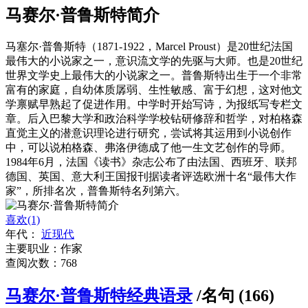
马赛尔·普鲁斯特简介
马塞尔·普鲁斯特（1871-1922，Marcel Proust）是20世纪法国
最伟大的小说家之一，意识流文学的先驱与大师。也是20世纪
世界文学史上最伟大的小说家之一。普鲁斯特出生于一个非常
富有的家庭，自幼体质孱弱、生性敏感、富于幻想，这对他文
学禀赋早熟起了促进作用。中学时开始写诗，为报纸写专栏文
章。后入巴黎大学和政治科学学校钻研修辞和哲学，对柏格森
直觉主义的潜意识理论进行研究，尝试将其运用到小说创作
中，可以说柏格森、弗洛伊德成了他一生文艺创作的导师。
1984年6月，法国《读书》杂志公布了由法国、西班牙、联邦
德国、英国、意大利王国报刊据读者评选欧洲十名“最伟大作
家”，所排名次，普鲁斯特名列第六。
喜欢(1)
年代：
近现代
主要职业：作家
查阅次数：768
马赛尔·普鲁斯特经典语录
/名句 (166)