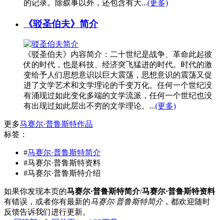
的记录。除叙事以外，还包含有大...
(更多)
《驳圣伯夫》简介
《驳圣伯夫》内容简介：二十世纪是战争、革命此起彼
伏的时代，也是科技、经济突飞猛进的时代。时代的激
变给予人们思想意识以巨大震荡，思想意识的震荡又促
进了文学艺术和文学理论的千变万化。任何一个世纪没
有涌现过如此变化多端的文学流派，任何一个世纪也没
有出现过如此层出不穷的文学理论。...
(更多)
更多
马赛尔·普鲁斯特作品
标签：
#
马赛尔·普鲁斯特简介
#马赛尔·普鲁斯特资料
#马赛尔·普鲁斯特介绍
如果你发现本页的
马赛尔·普鲁斯特简介
/
马赛尔·普鲁斯特资料
有错误，或者你有最新的
马赛尔·普鲁斯特简介
，都欢迎随时
反馈告诉我们进行更新。