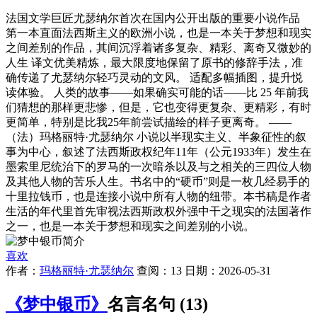
法国文学巨匠尤瑟纳尔首次在国内公开出版的重要小说作品
第一本直面法西斯主义的欧洲小说，也是一本关于梦想和现实
之间差别的作品，其间沉浮着诸多复杂、精彩、离奇又微妙的
人生 译文优美精炼，最大限度地保留了原书的修辞手法，准
确传递了尤瑟纳尔轻巧灵动的文风。 适配多幅插图，提升悦
读体验。 人类的故事——如果确实可能的话——比 25 年前我
们猜想的那样更悲惨，但是，它也变得更复杂、更精彩，有时
更简单，特别是比我25年前尝试描绘的样子更离奇。 ——
（法）玛格丽特·尤瑟纳尔 小说以半现实主义、半象征性的叙
事为中心，叙述了法西斯政权纪年11年（公元1933年）发生在
墨索里尼统治下的罗马的一次暗杀以及与之相关的三四位人物
及其他人物的苦乐人生。书名中的“硬币”则是一枚几经易手的
十里拉钱币，也是连接小说中所有人物的纽带。本书稿是作者
生活的年代里首先审视法西斯政权外强中干之现实的法国著作
之一，也是一本关于梦想和现实之间差别的小说。
喜欢
作者：
玛格丽特·尤瑟纳尔
查阅：13 日期：2026-05-31
《梦中银币》
名言名句 (13)