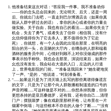
他准备结束这次对话：“答应我一件事。我不准备劝你
——你的念头总会回来的，无论明天、后天，还是一周
后。你就出门去吧，一直走到巴尔博酒店去（如果你真
能从人群中挤过去的话），拿你的决心或者你的力量去
做实验。关于自由，我也有自己的看法......如果你失去了
机会，失去了勇气，或者失去了信仰（相信我，没有什
幺信仰值得你为了它去杀人，更不值得你为了它赴
死），你就想，有一个人会因此出现在那里，在明亮的
阳台的另一头，在丑陋的大厅内，在嘈杂的人群和端着
酒杯的服务员中间，心情好到顾不上对你没做成的那件
事表示拍手称快。我也会去那里。演说结束后，如果什
幺也没有发生，我会站在大道的入口，左边的人行道
上，世界电影院的门前。”“准备送我回来？”她生硬地笑
了一声。“是的，”他说道，“时刻准备着。”
“......如果这只是为了消灭墙上乱写的那些离谱得像谎言
的文字，只是为了让那个向人群散播粗制滥造的口号的
声音闭嘴......可这样做是不对的......你想杀掉凯撒，但你
更想杀掉的是亚历桑德罗，还有我，还有你自己.....清理
门户；摆脱噩梦；像在戏剧里那样开枪，让布景在一片
烟雾中倒塌；与这些根本不存在的人做个了断......”“没有
那幺复杂，”她的声音里透出疲惫，“我在博洛尼亚当护