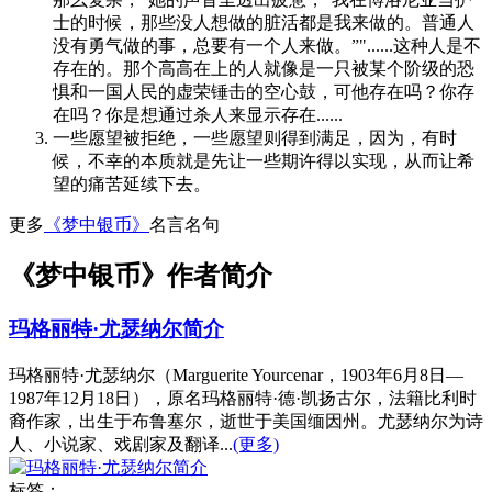
士的时候，那些没人想做的脏活都是我来做的。普通人
没有勇气做的事，总要有一个人来做。”"......这种人是不
存在的。那个高高在上的人就像是一只被某个阶级的恐
惧和一国人民的虚荣锤击的空心鼓，可他存在吗？你存
在吗？你是想通过杀人来显示存在......
一些愿望被拒绝，一些愿望则得到满足，因为，有时
候，不幸的本质就是先让一些期许得以实现，从而让希
望的痛苦延续下去。
更多
《梦中银币》
名言名句
《梦中银币》作者简介
玛格丽特·尤瑟纳尔简介
玛格丽特·尤瑟纳尔（Marguerite Yourcenar，1903年6月8日—
1987年12月18日），原名玛格丽特·德·凯扬古尔，法籍比利时
裔作家，出生于布鲁塞尔，逝世于美国缅因州。尤瑟纳尔为诗
人、小说家、戏剧家及翻译...
(更多)
标签：