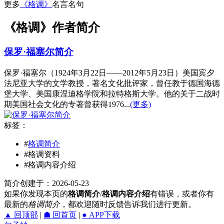
更多
《格调》
名言名句
《格调》作者简介
保罗·福塞尔简介
保罗·福塞尔（1924年3月22日——2012年5月23日）美国宾夕
法尼亚大学的文学教授，著名文化批评家，曾任教于德国海德
堡大学、美国康涅迪格学院和拉特格斯大学。他的关于二战时
期美国社会文化的专著曾获得1976...
(更多)
标签：
#
格调简介
#格调资料
#格调内容介绍
简介创建于：2026-05-23
如果你发现本页的
格调简介
/
格调内容介绍
有错误，或者你有
最新的
格调简介
，都欢迎随时反馈告诉我们进行更新。
▲ 回顶部
|
☗ 回首页
|
● APP下载