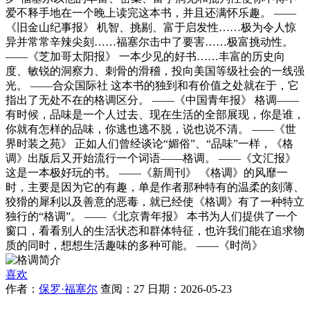
爱不释手地在一个晚上读完这本书，并且还满怀乐趣。 ——
《旧金山纪事报》 机智、挑剔、富于启发性……极为令人惊
异并常常辛辣尖刻……福塞尔击中了要害……极富挑动性。
——《芝加哥太阳报》 一本少见的好书……丰富的历史向
度、敏锐的洞察力、刺骨的滑稽，投向美国等级社会的一线强
光。 ——合众国际社 这本书的独到和有价值之处就在于，它
指出了无处不在的格调区分。 ——《中国青年报》 格调——
有时候，品味是一个人过去、现在生活的全部展现，你是谁，
你就有怎样的品味，你逃也逃不脱，说也说不清。 ——《世
界时装之苑》 正如人们曾经谈论“媚俗”、“品味”一样，《格
调》出版后又开始流行一个词语——格调。 ——《文汇报》
这是一本极好玩的书。 ——《新周刊》 《格调》的风靡一
时，主要是因为它的有趣，单是作者那种特有的温柔的刻薄、
狡猾的犀利以及善意的恶毒，就已经使《格调》有了一种特立
独行的“格调”。 ——《北京青年报》 本书为人们提供了一个
窗口，看看别人的生活状态和群体特征，也许我们能在追求物
质的同时，想想生活趣味的多种可能。 ——《时尚》
喜欢
作者：
保罗·福塞尔
查阅：27 日期：2026-05-23