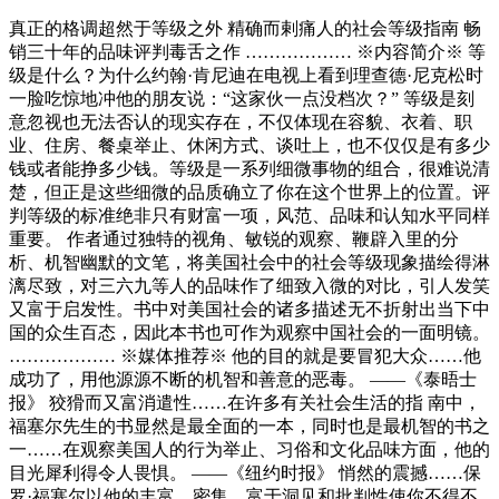
真正的格调超然于等级之外 精确而剌痛人的社会等级指南 畅
销三十年的品味评判毒舌之作 ……………… ※内容简介※ 等
级是什么？为什么约翰·肯尼迪在电视上看到理查德·尼克松时
一脸吃惊地冲他的朋友说：“这家伙一点没档次？” 等级是刻
意忽视也无法否认的现实存在，不仅体现在容貌、衣着、职
业、住房、餐桌举止、休闲方式、谈吐上，也不仅仅是有多少
钱或者能挣多少钱。等级是一系列细微事物的组合，很难说清
楚，但正是这些细微的品质确立了你在这个世界上的位置。评
判等级的标准绝非只有财富一项，风范、品味和认知水平同样
重要。 作者通过独特的视角、敏锐的观察、鞭辟入里的分
析、机智幽默的文笔，将美国社会中的社会等级现象描绘得淋
漓尽致，对三六九等人的品味作了细致入微的对比，引人发笑
又富于启发性。书中对美国社会的诸多描述无不折射出当下中
国的众生百态，因此本书也可作为观察中国社会的一面明镜。
……………… ※媒体推荐※ 他的目的就是要冒犯大众……他
成功了，用他源源不断的机智和善意的恶毒。 ——《泰晤士
报》 狡猾而又富消遣性……在许多有关社会生活的指 南中，
福塞尔先生的书显然是最全面的一本，同时也是最机智的书之
一……在观察美国人的行为举止、习俗和文化品味方面，他的
目光犀利得令人畏惧。 ——《纽约时报》 悄然的震撼……保
罗·福塞尔以他的丰富、密集、富于洞见和批判性使你不得不