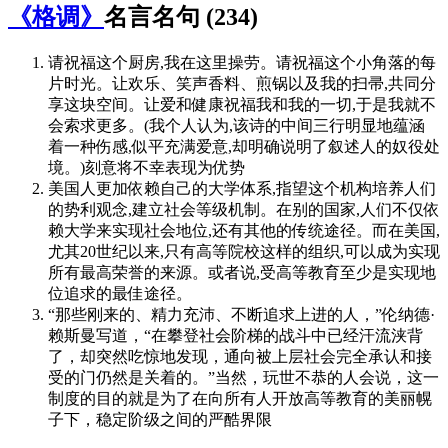
《格调》
名言名句 (234)
请祝福这个厨房,我在这里操劳。请祝福这个小角落的每
片时光。让欢乐、笑声香料、煎锅以及我的扫帚,共同分
享这块空间。让爱和健康祝福我和我的一切,于是我就不
会索求更多。(我个人认为,该诗的中间三行明显地蕴涵
着一种伤感,似平充满爱意,却明确说明了叙述人的奴役处
境。)刻意将不幸表现为优势
美国人更加依赖自己的大学体系,指望这个机构培养人们
的势利观念,建立社会等级机制。在别的国家,人们不仅依
赖大学来实现社会地位,还有其他的传统途径。而在美国,
尤其20世纪以来,只有高等院校这样的组织,可以成为实现
所有最高荣誉的来源。或者说,受高等教育至少是实现地
位追求的最佳途径。
“那些刚来的、精力充沛、不断追求上进的人，”伦纳德·
赖斯曼写道，“在攀登社会阶梯的战斗中已经汗流浃背
了，却突然吃惊地发现，通向被上层社会完全承认和接
受的门仍然是关着的。”当然，玩世不恭的人会说，这一
制度的目的就是为了在向所有人开放高等教育的美丽幌
子下，稳定阶级之间的严酷界限