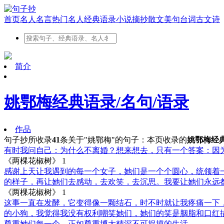
首页
名人名言
热门名人
经典语录
小说摘抄
散文美句
台词
古文
诗
简介
姚鄂梅经典语录/名句/语录
作品
句子抄所收录
41
条关于"姚鄂梅"的句子：
本页收录的
姚鄂梅经典
有时我问自己：为什么不离婚？想来想去，只有一个答案：因
《两棵花椒树》
1
感谢上天让我遇到的每一个女子，她们是一个个圆心，统领着
的样子，再让她们去感动，去欢笑，去沉思。我要让她们永远
《两棵花椒树》
1
这事一直在发酵，它变得像一颗结石，时不时就让我疼痛一下
的小狗，我觉得我没有权利嘲笑她们，她们的笑是胭脂和口红
尊重她们每一个，正如尊重博大精深不可捉摸的生活。