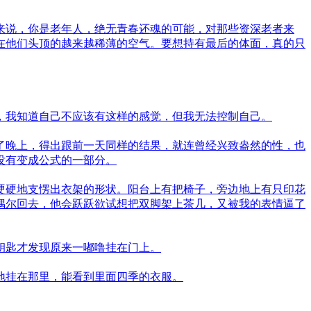
来说，你是老年人，绝无青春还魂的可能，对那些资深老者来
在他们头顶的越来越稀薄的空气。要想持有最后的体面，真的只
，我知道自己不应该有这样的感觉，但我无法控制自己。
了晚上，得出跟前一天同样的结果，就连曾经兴致盎然的性，也
没有变成公式的一部分。
硬硬地支愣出衣架的形状。阳台上有把椅子，旁边地上有只印花
偶尔回去，他会跃跃欲试想把双脚架上茶几，又被我的表情逼了
钥匙才发现原来一嘟噜挂在门上。
地挂在那里，能看到里面四季的衣服。