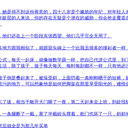
，她是得不到这份善意的，四十八岁是个尴尬的年纪，对年轻人
年龄层的人来说，你的存在无疑是个潜在的威胁，你会抢走覆盖
。
，他们还在上一个阶段东张西望。他们几乎完全无用了。
多地方跟我相似了，就跟迎头碰上一个比我丑很多的撞衫者一样
公式，每天一起床，就像做数学题一样，把自己代进公式里，到
生活，除了孩子，孩子每天每天、每时每刻都不一样，只有他还
被子倒是叠起来了，被垛歪斜，上面扔着一条刚刚晒干的短裤，
脏污的地方，可以想象他是如何把脚架在那里享受阳光的，难怪
忘了拔，相当于敞开大门睡了一夜，第二天起来去上班，到处找
，一条腿断了一截，塞了半截砖头撑着，柜门也坏了一只，斜斜
然后就全是为那几年买单