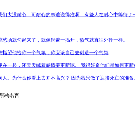
我们太没耐心，可耐心的事谁说得准啊，有些人在耐心中等待了
腔愁肠就勾起来了，就像锅盖一揭开，热气就直往外扑一样。
总指望他给你一个气氛，你应该自己去创造一个气氛
便在一起，还天天喊着感情要更新呢。 我很好奇他们是如何更新
病人。为什么你看上去并不高兴？ 因为我只做了迎接死亡的准备
姚鄂梅名言