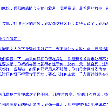
们尴尬，强烈的感情会令她们蒙羞，我尽量设计最普通的故事，
打过她，打得最狠的时候，她就像这样装死，装得太多了，她渐
她是在做梦。
是能把女人的下身缝起来就好了，要不就让女人改生蛋，养得活
我们假设一下，如果你妈把你留在身边，你跟新爸爸肯定处得不
重要的是，你妈妈会因此觉得有愧于你，总有一天，她会想办法
家都好。当然啦，如果你妈妈后来不结婚，你们母女俩相依为命
么讨厌你恨不得置你于死地，要么想打你主意，千方百计找机会
几层皮才能瘦成这个样子啊。 现在时兴瘦。 管他什么原因，
己都没觉察到的融汇能力，她像一瓢水，那些曾被她暗地里怒骂