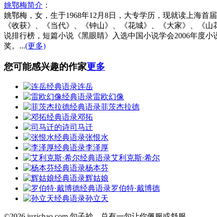
姚鄂梅简介
：
姚鄂梅，女，生于1968年12月8日，大专学历，现就读上海
《收获》、《当代》、《钟山》、《花城》、《大家》、《山花
说排行榜，短篇小说《黑眼睛》入选中国小说学会2006年度
奖。...
(更多)
您可能感兴趣的作家
更多
连岳
雷欧幻像
菲茨杰拉德
邓拓
司马迁
张恨水
李泽厚
艾利克斯·希尔
杨本芬
辉姑娘
罗伯特·戴博德
孙立天
©2026 juzichao.com 句子抄，总有一句让你佩服或舒服。