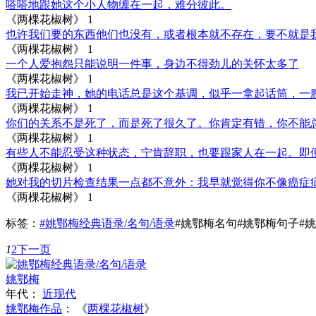
嗒嗒地跟她这个小人物缠在一起，难分彼此。
《两棵花椒树》
1
也许我们要的东西他们也没有，或者根本就不存在，要不就是
《两棵花椒树》
1
一个人爱抱怨只能说明一件事，身边不得劲儿的关怀太多了
《两棵花椒树》
1
我已开始走神，她的电话总是这个基调，似乎一拿起话筒，一
《两棵花椒树》
1
你们的关系不是死了，而是死了很久了。你肯定有错，你不能
《两棵花椒树》
1
有些人不能忍受这种状态，宁肯辞职，也要跟家人在一起。即
《两棵花椒树》
1
她对我的切片检查结果一点都不意外：我早就觉得你不像癌症
《两棵花椒树》
1
标签：
#姚鄂梅经典语录/名句/语录
#姚鄂梅名句
#姚鄂梅句子
#
1
2
下一页
姚鄂梅
年代：
近现代
姚鄂梅作品
：
《
两棵花椒树
》