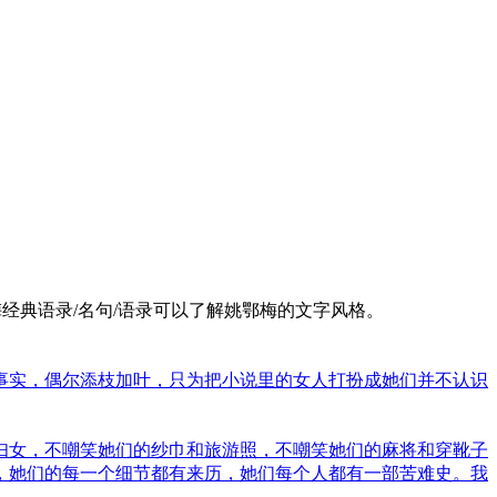
经典语录/名句/语录可以了解姚鄂梅的文字风格。
事实，偶尔添枝加叶，只为把小说里的女人打扮成她们并不认识
妇女，不嘲笑她们的纱巾和旅游照，不嘲笑她们的麻将和穿靴子
，她们的每一个细节都有来历，她们每个人都有一部苦难史。我