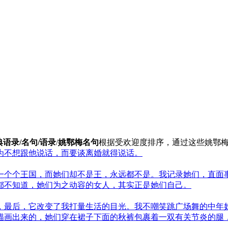
语录/名句/语录
/
姚鄂梅名句
根据受欢迎度排序，通过这些姚鄂梅
为不想跟他说话，而要谈离婚就得说话。
一个个王国，而她们却不是王，永远都不是。我记录她们，直面
都不知道，她们为之动容的女人，其实正是她们自己。
，最后，它改变了我打量生活的目光。我不嘲笑跳广场舞的中年
描画出来的，她们穿在裙子下面的秋裤包裹着一双有关节炎的腿