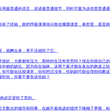
采用最普通的语言，讲述最普通细节，同时尽量为这些普普通通
渐有了经验，能把呼吸薄薄地分散在嘴唇缝里，鼻腔里，甚至能
呢，就孵出来，养不活就吃了它。
是很好，大家都有压力，那样的生活有意思吗？现在你跟自己的
弥补她的缺位。因为你在福林，这两个家才能在各自的跑道上轻
，你可能会比较满意，但你想过没有，你妈妈可能会埋怨你断送
侵犯你，你要不要告诉你妈？
掉肉必定是吃了苦的。
过无数次的领导和同事，在她不着痕迹的搅拌下模糊了界限，粘