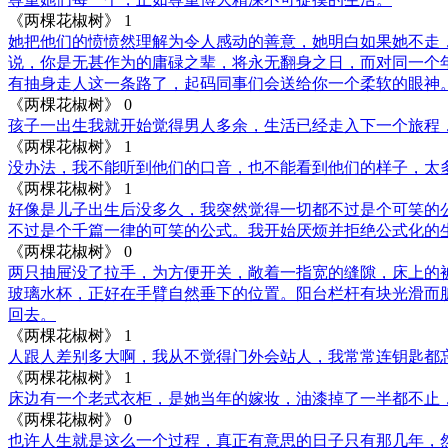
《两棵花椒树》
1
她把他们的愤愤然理解为令人感动的善意，她明白如果她不走
说，你是无甚作为的庸碌之辈，将永无翻身之日，而对同一个
有抽身走人这一条路了，起码同事们会送给你一个柔软的眼神
《两棵花椒树》
0
孩子一出生我就开始觉得男人多余，生活已经走入下一个旅程
《两棵花椒树》
1
没办法，我不能听到他们的口音，也不能看到他们的样子，太
《两棵花椒树》
1
好像是儿子出生后没多久，我突然觉得一切都不过是个可笑的
不过是个千篇一律的可笑的公式。我开始厌烦并拒绝公式化的
《两棵花椒树》
0
两只抽屉没了拉手，为方便开关，敞着一指宽的缝隙，床上的
玻璃水杯，正好在手臂自然垂下的位置。阳台栏杆有块光滑而
回去。
《两棵花椒树》
1
人跟人差别多大啊，我从不觉得门外会站人，我常常连钥匙都
《两棵花椒树》
1
床边有一个老式衣柜，是她当年的嫁妆，油漆掉了一半都不止
《两棵花椒树》
0
也许人生就是这么一个过程，真正有意思的日子只有那几年，