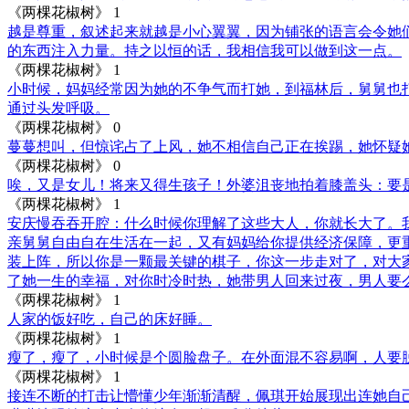
《两棵花椒树》
1
越是尊重，叙述起来就越是小心翼翼，因为铺张的语言会令她
的东西注入力量。持之以恒的话，我相信我可以做到这一点。
《两棵花椒树》
1
小时候，妈妈经常因为她的不争气而打她，到福林后，舅舅也
通过头发呼吸。
《两棵花椒树》
0
蔓蔓想叫，但惊诧占了上风，她不相信自己正在挨踢，她怀疑
《两棵花椒树》
0
唉，又是女儿！将来又得生孩子！外婆沮丧地拍着膝盖头：要
《两棵花椒树》
1
安庆慢吞吞开腔：什么时候你理解了这些大人，你就长大了。
亲舅舅自由自在生活在一起，又有妈妈给你提供经济保障，更
装上阵，所以你是一颗最关键的棋子，你这一步走对了，对大
了她一生的幸福，对你时冷时热，她带男人回来过夜，男人要
《两棵花椒树》
1
人家的饭好吃，自己的床好睡。
《两棵花椒树》
1
瘦了，瘦了，小时候是个圆脸盘子。在外面混不容易啊，人要脱
《两棵花椒树》
1
接连不断的打击让懵懂少年渐渐清醒，佩琪开始展现出连她自