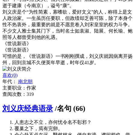
逝于建康（今南京），谥号“康”。
刘义庆是个“为性简素，寡嗜欲，爱好文义”的人，称得上是文
人政治家。一生虽历任要职，但政绩却乏善可陈，除了本身个
性不热衷外，最重要的就是不愿意卷入刘宋皇室的权力斗争。
不少文人雅士集其门下，当时名士如袁淑、陆展、何长瑜、鲍
照等人都曾受到他的礼遇。
《世说新语》
《世说新语》
可惜的是，《世说新语》一书刚刚撰成，刘义庆就因病离开扬
州，回到京城不久便英年早逝，时年仅41岁。
喜欢(0)
年代：
南北朝
主要职业：作家
查阅次数：319
刘义庆经典语录
/名句 (66)
人患志之不立，亦何忧令名不彰邪？
覆巢之下，焉有完卵。
会心处不必在远。翳然林水，便自有濠、濮间想也，觉