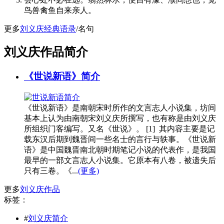
鸟兽禽鱼自来亲人。
更多
刘义庆经典语录
/名句
刘义庆作品简介
《世说新语》简介
《世说新语》是南朝宋时所作的文言志人小说集，坊间
基本上认为由南朝宋刘义庆所撰写，也有称是由刘义庆
所组织门客编写。又名《世说》。 [1] 其内容主要是记
载东汉后期到魏晋间一些名士的言行与轶事。《世说新
语》是中国魏晋南北朝时期笔记小说的代表作，是我国
最早的一部文言志人小说集。它原本有八卷，被遗失后
只有三卷。《...
(更多)
更多
刘义庆作品
标签：
#
刘义庆简介