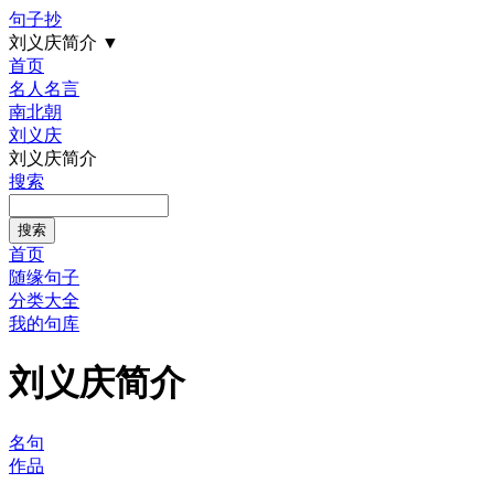
句子抄
刘义庆简介
▼
首页
名人名言
南北朝
刘义庆
刘义庆简介
搜索
首页
随缘句子
分类大全
我的句库
刘义庆简介
名句
作品