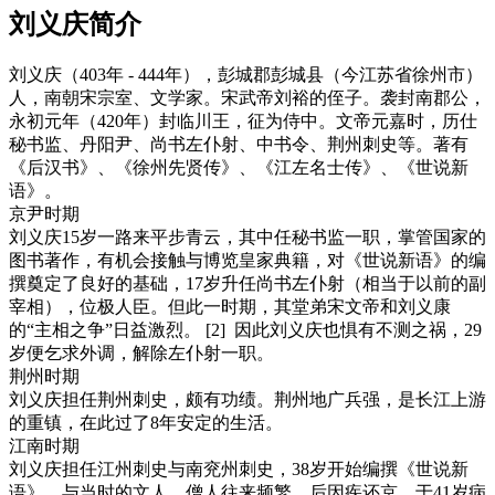
刘义庆简介
刘义庆（403年 - 444年），彭城郡彭城县（今江苏省徐州市）
人，南朝宋宗室、文学家。宋武帝刘裕的侄子。袭封南郡公，
永初元年（420年）封临川王，征为侍中。文帝元嘉时，历仕
秘书监、丹阳尹、尚书左仆射、中书令、荆州刺史等。著有
《后汉书》、《徐州先贤传》、《江左名士传》、《世说新
语》。
京尹时期
刘义庆15岁一路来平步青云，其中任秘书监一职，掌管国家的
图书著作，有机会接触与博览皇家典籍，对《世说新语》的编
撰奠定了良好的基础，17岁升任尚书左仆射（相当于以前的副
宰相），位极人臣。但此一时期，其堂弟宋文帝和刘义康
的“主相之争”日益激烈。 [2] 因此刘义庆也惧有不测之祸，29
岁便乞求外调，解除左仆射一职。
荆州时期
刘义庆担任荆州刺史，颇有功绩。荆州地广兵强，是长江上游
的重镇，在此过了8年安定的生活。
江南时期
刘义庆担任江州刺史与南兖州刺史，38岁开始编撰《世说新
语》，与当时的文人、僧人往来频繁。后因疾还京，于41岁病