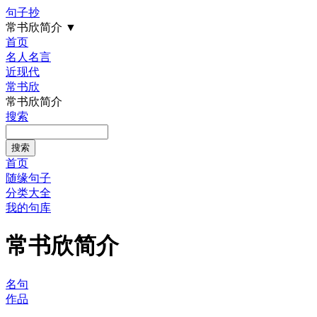
句子抄
常书欣简介
▼
首页
名人名言
近现代
常书欣
常书欣简介
搜索
首页
随缘句子
分类大全
我的句库
常书欣简介
名句
作品