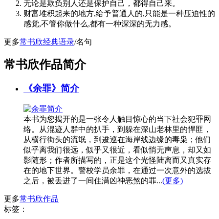
无论是欺负别人还是保护自己，都得自己来。
财富堆积起来的地方,给予普通人的,只能是一种压迫性的
感觉,不管你做什么,都有一种深深的无力感。
更多
常书欣经典语录
/名句
常书欣作品简介
《余罪》简介
本书为您揭开的是一张令人触目惊心的当下社会犯罪网
络。从混迹人群中的扒手，到躲在深山老林里的悍匪，
从横行街头的流氓，到逡巡在海岸线边缘的毒枭；他们
似乎离我们很远，似乎又很近，看似悄无声息，却又如
影随形；作者所描写的，正是这个光怪陆离而又真实存
在的地下世界。警校学员余罪，在通过一次意外的选拔
之后，被丢进了一间住满凶神恶煞的罪...
(更多)
更多
常书欣作品
标签：