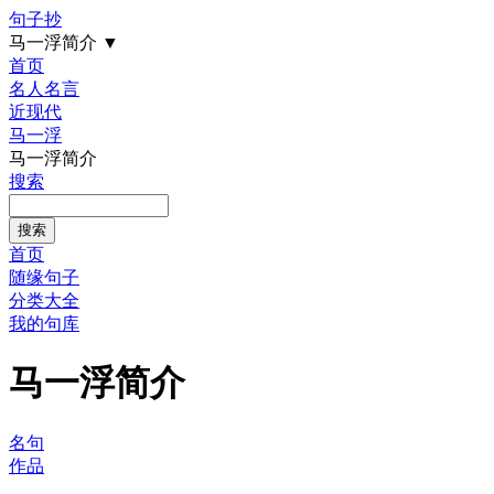
句子抄
马一浮简介
▼
首页
名人名言
近现代
马一浮
马一浮简介
搜索
首页
随缘句子
分类大全
我的句库
马一浮简介
名句
作品