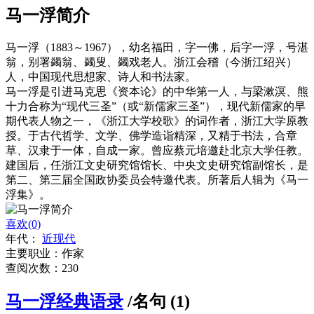
马一浮简介
马一浮（1883～1967），幼名福田，字一佛，后字一浮，号湛
翁，别署蠲翁、蠲叟、蠲戏老人。浙江会稽（今浙江绍兴）
人，中国现代思想家、诗人和书法家。
马一浮是引进马克思《资本论》的中华第一人，与梁漱溟、熊
十力合称为“现代三圣”（或“新儒家三圣”），现代新儒家的早
期代表人物之一，《浙江大学校歌》的词作者，浙江大学原教
授。于古代哲学、文学、佛学造诣精深，又精于书法，合章
草、汉隶于一体，自成一家。曾应蔡元培邀赴北京大学任教。
建国后，任浙江文史研究馆馆长、中央文史研究馆副馆长，是
第二、第三届全国政协委员会特邀代表。所著后人辑为《马一
浮集》。
喜欢(0)
年代：
近现代
主要职业：作家
查阅次数：230
马一浮经典语录
/名句 (1)