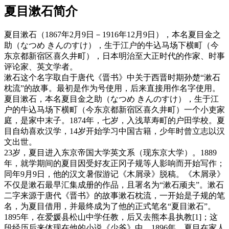
夏目漱石简介
夏目漱石（1867年2月9日－1916年12月9日），本名夏目金之
助（なつめ きんのすけ），生于江户的牛込马场下横町（今
东京都新宿区喜久井町），日本明治至大正时代的作家、时事
评论家、英文学者。
漱石这个名字取自于唐代《晋书》中关于西晋时期孙楚“漱石
枕流”的故事。最初是作为号使用，后来直接用作名字使用。
夏目漱石，本名夏目金之助（なつめ きんのすけ），生于江
户的牛込马场下横町（今东京都新宿区喜久井町）一个小吏家
庭，是家中末子。1874年，七岁，入浅草寿町的户田学校。夏
目自幼喜欢汉学，14岁开始学习中国古籍，少年时曾立志以汉
文出世。
23岁，夏目进入东京帝国大学英文系（现东京大学）。1889
年，就学期间的夏目因受好友正冈子规等人影响而开始写作；
同年9月9日，他的汉文暑假游记《木屑录》脱稿。《木屑录》
不仅是漱石最早汇集成册的作品，且署名为“漱石顽夫”。漱石
二字来源于唐代《晋书》的故事漱石枕流，一开始是子规的笔
名，为夏目借用，并最终成为了他的正式笔名“夏目漱石”。
1895年，在爱媛县松山中学任教，后又去熊本县执教[1]；这
段经历后来体现在他的小说《少爷》中。1896年，夏目在家人