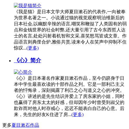
《我是猫》是日本文学大师夏目漱石的代表作,一向被奉
为世界名著之一。小说通过猫的视觉观察明治维新后的
日本社会,以幽默辛辣的语言,嘲笑和鞭挞了人类固有的弱
点和金钱世界的社会时弊,还大量引用了古今东西哲人达
士的名言,处处闪射着机智和文采,喜笑怒骂皆成文章。作
品语言则典俚合炉,雅俗共赏,读来令人在笑声中抑制不住
惊叹...
(更多)
《心》简介
《心》是日本著名作家夏目漱石作品，至今仍跻身于日
本中学生最喜欢读的十部作品之列。它是一部利己主义
者的忏悔录，深刻揭露了利己之心与道义之心的冲突。
《心》讲述的是先生结识并爱上了房东家的小姐，同时
也赢得了房东太太的好感，但却因年少时曾受到叔父的
欺诈而对他人时存戒心，迟迟不能表白自己的心意。后
来，先生的好友K住进了房...
(更多)
更多
夏目漱石作品