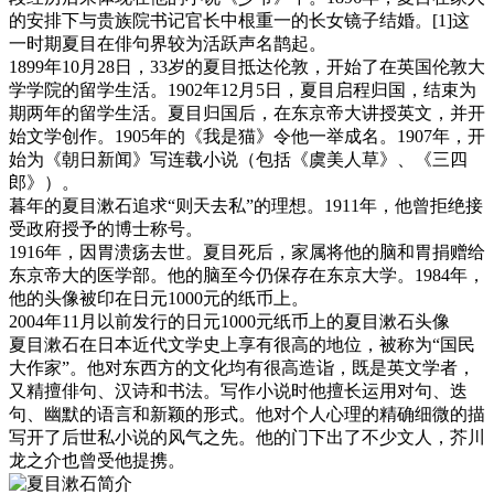
的安排下与贵族院书记官长中根重一的长女镜子结婚。[1]这
一时期夏目在俳句界较为活跃声名鹊起。
1899年10月28日，33岁的夏目抵达伦敦，开始了在英国伦敦大
学学院的留学生活。1902年12月5日，夏目启程归国，结束为
期两年的留学生活。夏目归国后，在东京帝大讲授英文，并开
始文学创作。1905年的《我是猫》令他一举成名。1907年，开
始为《朝日新闻》写连载小说（包括《虞美人草》、《三四
郎》）。
暮年的夏目漱石追求“则天去私”的理想。1911年，他曾拒绝接
受政府授予的博士称号。
1916年，因胃溃疡去世。夏目死后，家属将他的脑和胃捐赠给
东京帝大的医学部。他的脑至今仍保存在东京大学。1984年，
他的头像被印在日元1000元的纸币上。
2004年11月以前发行的日元1000元纸币上的夏目漱石头像
夏目漱石在日本近代文学史上享有很高的地位，被称为“国民
大作家”。他对东西方的文化均有很高造诣，既是英文学者，
又精擅俳句、汉诗和书法。写作小说时他擅长运用对句、迭
句、幽默的语言和新颖的形式。他对个人心理的精确细微的描
写开了后世私小说的风气之先。他的门下出了不少文人，芥川
龙之介也曾受他提携。