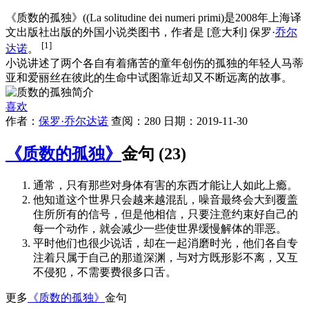
《质数的孤独》((La solitudine dei numeri primi)是2008年上海译
文出版社出版的外国小说类图书，作者是 [意大利] 保罗·
乔尔
[1]
达诺
。
小说讲述了两个各自有着痛苦的童年创伤的孤独的年轻人马蒂
亚和爱丽丝在彼此的生命中试图靠近却又不断远离的故事。
喜欢
作者：
保罗·乔尔达诺
查阅：280 日期：2019-11-30
《质数的孤独》
金句 (23)
通常，只有那些对身体有害的东西才能让人如此上瘾。
他知道这个世界只会越来越混乱，噪音最终会大到覆盖
住所所有的信号，但是他相信，只要注意约束好自己的
每一个动作，就会减少一些使世界缓慢解体的罪恶。
平时他们也很少说话，却在一起消磨时光，他们各自专
注着只属于自己的那道深渊，与对方既形影不离，又互
不侵犯，不需要费很多口舌。
更多
《质数的孤独》
金句