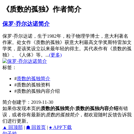
《质数的孤独》作者简介
保罗·乔尔达诺简介
保罗·乔尔达诺，生于1982年，粒子物理学博士，意大利著名
作家。处女作《质数的孤独》获意大利最高文学奖斯特雷加文
学奖，是该奖设立以来最年轻的得主。其代表作有《质数的孤
独》、《人体》等。...
(更多)
标签：
#
质数的孤独简介
#质数的孤独资料
#质数的孤独内容介绍
简介创建于：2019-11-30
如果你发现本页的
质数的孤独简介
/
质数的孤独内容介绍
有错
误，或者你有最新的
质数的孤独简介
，都欢迎随时反馈告诉我
们进行更新。
▲ 回顶部
|
☗ 回首页
|
● APP下载
句子抄