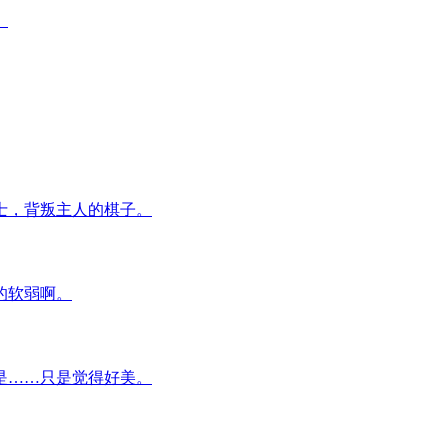
。
士，背叛主人的棋子。
的软弱啊。
是……只是觉得好美。