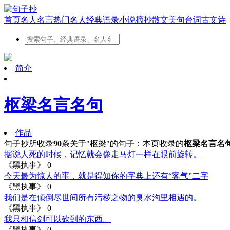
首页
名人名言
热门名人
经典语录
小说摘抄
散文美句
台词
古文
诗
简介
枢梁名言名句
作品
句子抄所收录
90
条关于"枢梁"的句子：
本页收录的
枢梁名言名
据说人死的时候，记忆就会像走马灯一样在眼前旋转。
《黑执事》
0
今天最为惊人的事，就是得知你的字典上还有“客气”二字
《黑执事》
0
我们是在倾倒尽世间所有污秽之物的臭水沟里相遇的。
《黑执事》
0
我只相信剑可以砍到的东西。
《黑执事》
0