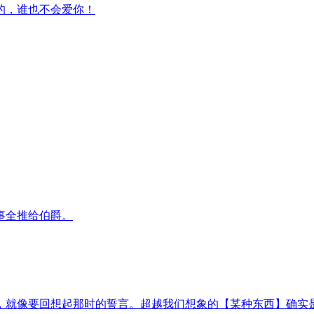
的，谁也不会爱你！
事全推给伯爵。
，就像要回想起那时的誓言。超越我们想象的【某种东西】确实