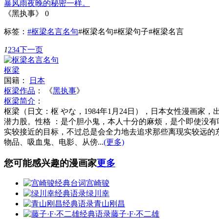
暴风雨夜晚的秘密一样。
《黑执事》
0
标签：
#枢梁名言名句
#枢梁名句
#枢梁句子
#枢梁名言
1
2
3
4
下一页
枢梁
国籍：
日本
枢梁作品
：
《
黑执事
》
枢梁简介
：
枢梁（日文：枢 やな，1984年1月24日），日本女性漫画家
潜力股。性格 ：是个胆小鬼，本人十分的麻烦，是个即使没
实较接近的目标，不过总是会全力地去追求那些离现实较远的东西。s
物品、吸血鬼、电影、从傍...
(更多)
您可能感兴趣的漫画家
更多
宫崎骏
绿川幸
青山刚昌
藤子·F·不二雄