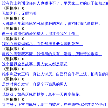
没有靠山的话你任何人也驱使不了，平民家三岁的孩子都知道
《黑执事》
0
无知为死，无暇为美
《黑执事》
0
人都是会笑着说谎的可耻肮脏的东西，很抱歉我也是这样。
《黑执事》
0
做一个追捕你的爱的猎人，那才是我的工作。
《黑执事》
0
我的心被恐惧燃尽，而你却愿意低头亲吻死灰。
《黑执事》
0
灵魂的痛苦我不懂，我懂得的只有，活着，所附带的艰辛。
《黑执事》
0
这个世界全是故事，男人女人都是演员
《黑执事》
0
维多利亚女王吗，真让人讨厌。自己只会作壁上观，把痛苦的
《黑执事》
0
居然对月亮发誓，真是个不诚恳的男人
《黑执事》
0
花嬉戏，如果厌腻而枯萎，总有一天再度萌芽。
《黑执事》
0
善与恶，正常与疯狂，现世与彼岸，在夹缝中优雅君临的他们