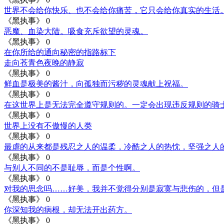
世界不会给你快乐、也不会给你痛苦，它只会给你真实的生活
《黑执事》
0
恶魔、血染大陆。吸食充斥欲望的灵魂。
《黑执事》
0
在你所给的通向秘密的指路标下
走向苍青色夜晚的静寂
《黑执事》
0
鲜血是极美的酱汁，向孤独而污秽的灵魂献上祝福。
《黑执事》
0
在这世界上是无法完全遵守规则的。一定会出现违反规则的骑
《黑执事》
0
世界上没有不傲慢的人类
《黑执事》
0
最虐的从来都是残忍之人的温柔，冷酷之人的热忱，坚强之人
《黑执事》
0
与别人不同的不是耻辱，而是个性啊。
《黑执事》
0
对我的思念吗……好美，我并不觉得分别是寂寞与悲伤的，但
《黑执事》
0
你深知我的病根，却无法开出药方。
《黑执事》
0